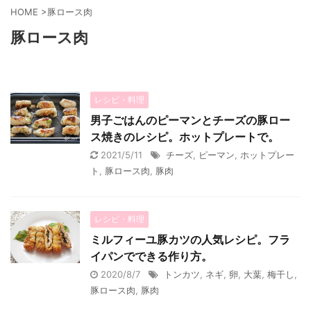
HOME
>
豚ロース肉
豚ロース肉
レシピ・料理
男子ごはんのピーマンとチーズの豚ロー
ス焼きのレシピ。ホットプレートで。
2021/5/11
チーズ
,
ピーマン
,
ホットプレー
ト
,
豚ロース肉
,
豚肉
レシピ・料理
ミルフィーユ豚カツの人気レシピ。フラ
イパンでできる作り方。
2020/8/7
トンカツ
,
ネギ
,
卵
,
大葉
,
梅干し
,
豚ロース肉
,
豚肉