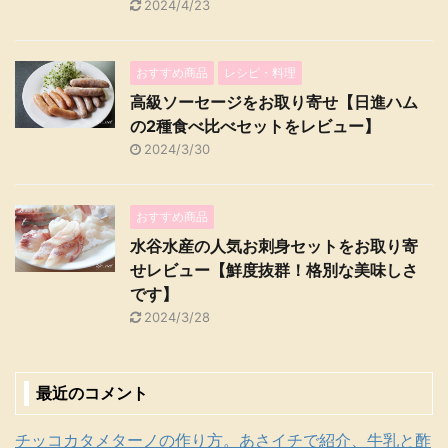
2024/4/23
おすすめ商品
レシピ・料理
高級ソーセージをお取り寄せ【日進ハム
の2種食べ比べセットをレビュー】
2024/3/30
おすすめ商品
水谷水産の人気お刺身セットをお取り寄
せレビュー【鮮度抜群！格別な美味しさ
です】
2024/3/28
最近のコメント
チッコカタメターノの作り方。あさイチで紹介、牛乳と酢