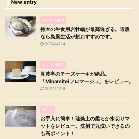
New entry
おすすめ商品
特大の生食用岩牡蠣が最高過ぎる。通販
なら島風生活が超おすすめです。
2024/4/24
おすすめ商品
見波亭のチーズケーキが絶品。
「Minamiteiフロマージュ」をレビュー。
2024/4/29
暮らし
お手入れ簡単！珪藻土の柔らか水切りマ
ットをレビュー。洗剤で丸洗いできるの
も高ポイント！