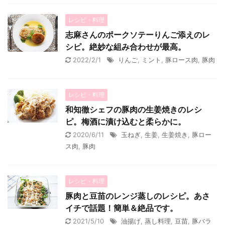
レシピ・料理
志麻さんのポークソテーりんご添えのレ
シピ。絶妙な組み合わせが最高。
2022/2/1
りんご
,
ミント
,
豚ロース肉
,
豚肉
レシピ・料理
和知徹シェフの豚肉の生姜焼きのレシ
ピ。梅酒に漬け込むと柔らかに。
2020/6/11
玉ねぎ
,
生姜
,
生姜焼き
,
豚ロー
ス肉
,
豚肉
レシピ・料理
豚肉と豆苗のレンジ蒸しのレシピ。あさ
イチで話題！簡単＆絶品です。
2021/5/10
油揚げ
,
蒸し料理
,
豆苗
,
豚バラ