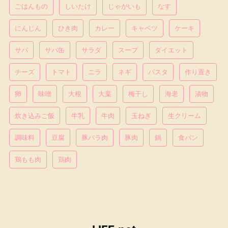
ごはんもの
しいたけ
じゃがいも
なす
にんじん
ひき肉
カレー
キャベツ
ケーキ
サバ
サバ缶
サラダ
スープ
ダイエット
チーズ
トマト
ニラ
ネギ
パスタ
作り置き
卵
味噌
大根
大葉
梅干し
海老
漬物
炊き込みご飯
牛乳
牛肉
玉ねぎ
生クリーム
調味料
豆腐
豚バラ肉
豚肉
鍋
食パン
鶏もも肉
鶏肉