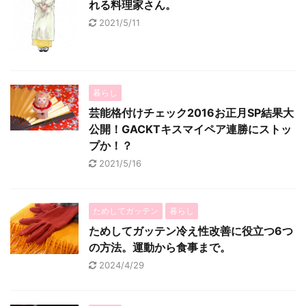
れる料理家さん。
2021/5/11
暮らし
芸能格付けチェック2016お正月SP結果大
公開！GACKTキスマイペア連勝にストッ
プか！？
2021/5/16
ためしてガッテン
暮らし
ためしてガッテン冷え性改善に役立つ6つ
の方法。運動から食事まで。
2024/4/29