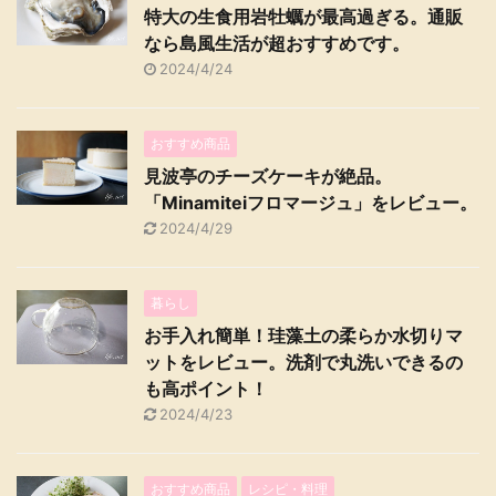
特大の生食用岩牡蠣が最高過ぎる。通販
なら島風生活が超おすすめです。
2024/4/24
おすすめ商品
見波亭のチーズケーキが絶品。
「Minamiteiフロマージュ」をレビュー。
2024/4/29
暮らし
お手入れ簡単！珪藻土の柔らか水切りマ
ットをレビュー。洗剤で丸洗いできるの
も高ポイント！
2024/4/23
おすすめ商品
レシピ・料理