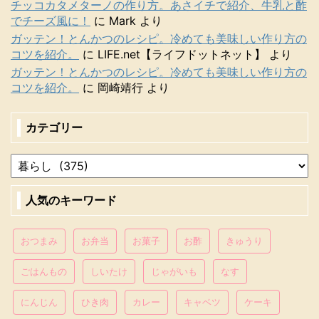
チッコカタメターノの作り方。あさイチで紹介、牛乳と酢
でチーズ風に！
に
Mark
より
ガッテン！とんかつのレシピ。冷めても美味しい作り方の
コツを紹介。
に
LIFE.net【ライフドットネット】
より
ガッテン！とんかつのレシピ。冷めても美味しい作り方の
コツを紹介。
に
岡崎靖行
より
カテゴリー
人気のキーワード
おつまみ
お弁当
お菓子
お酢
きゅうり
ごはんもの
しいたけ
じゃがいも
なす
にんじん
ひき肉
カレー
キャベツ
ケーキ