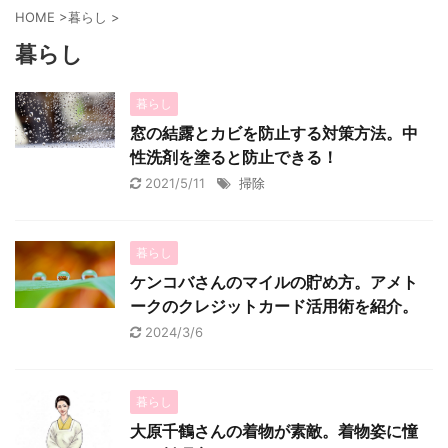
HOME
>
暮らし
>
暮らし
暮らし
窓の結露とカビを防止する対策方法。中
性洗剤を塗ると防止できる！
2021/5/11
掃除
暮らし
ケンコバさんのマイルの貯め方。アメト
ークのクレジットカード活用術を紹介。
2024/3/6
暮らし
大原千鶴さんの着物が素敵。着物姿に憧