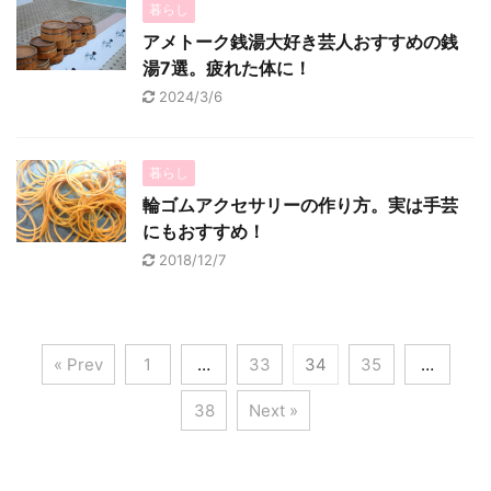
暮らし
アメトーク銭湯大好き芸人おすすめの銭
湯7選。疲れた体に！
2024/3/6
暮らし
輪ゴムアクセサリーの作り方。実は手芸
にもおすすめ！
2018/12/7
« Prev
1
…
33
34
35
…
38
Next »