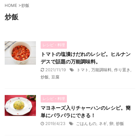
HOME
>
炒飯
炒飯
レシピ・料理
トマトの塩漬けだれのレシピ。ヒルナン
デスで話題の万能調味料。
2021/11/19
トマト
,
万能調味料
,
作り置き
,
炒飯
,
豆腐
レシピ・料理
マヨネーズ入りチャーハンのレシピ。簡
単にパラパラにできる！
2019/4/23
ごはんもの
,
ネギ
,
卵
,
炒飯