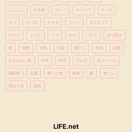
にんじん
ひき肉
カレー
キャベツ
ケーキ
サバ
サバ缶
サラダ
スープ
ダイエット
チーズ
トマト
ニラ
ネギ
パスタ
作り置き
卵
味噌
大根
大葉
梅干し
海老
漬物
炊き込みご飯
牛乳
牛肉
玉ねぎ
生クリーム
調味料
豆腐
豚バラ肉
豚肉
鍋
食パン
鶏もも肉
鶏肉
LIFE.net