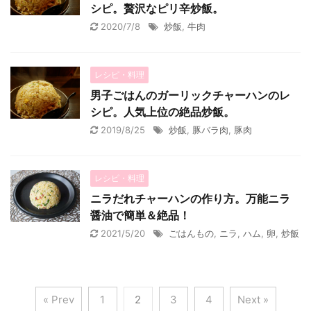
シピ。贅沢なピリ辛炒飯。
2020/7/8
炒飯
,
牛肉
レシピ・料理
男子ごはんのガーリックチャーハンのレ
シピ。人気上位の絶品炒飯。
2019/8/25
炒飯
,
豚バラ肉
,
豚肉
レシピ・料理
ニラだれチャーハンの作り方。万能ニラ
醤油で簡単＆絶品！
2021/5/20
ごはんもの
,
ニラ
,
ハム
,
卵
,
炒飯
« Prev
1
2
3
4
Next »