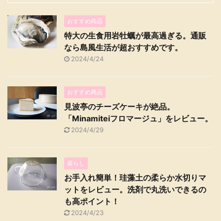
おすすめ商品
特大の生食用岩牡蠣が最高過ぎる。通販
なら島風生活が超おすすめです。
2024/4/24
おすすめ商品
見波亭のチーズケーキが絶品。
「Minamiteiフロマージュ」をレビュー。
2024/4/29
暮らし
お手入れ簡単！珪藻土の柔らか水切りマ
ットをレビュー。洗剤で丸洗いできるの
も高ポイント！
2024/4/23