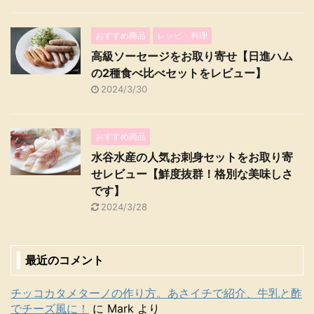
おすすめ商品
レシピ・料理
高級ソーセージをお取り寄せ【日進ハム
の2種食べ比べセットをレビュー】
2024/3/30
おすすめ商品
水谷水産の人気お刺身セットをお取り寄
せレビュー【鮮度抜群！格別な美味しさ
です】
2024/3/28
最近のコメント
チッコカタメターノの作り方。あさイチで紹介、牛乳と酢
でチーズ風に！
に
Mark
より