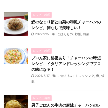
レシピ・料理
鰹のなまり節と白菜の和風チャーハンの
レシピ。卵なしで美味しい！
2022/2/5
ごはんもの
,
炒飯
,
白菜
レシピ・料理
プロん家に秘密あり！チャーハンの時短
レシピ、イタリアンドレッシングでプロ
の味になる！
2021/5/17
ごはんもの
,
ドレッシング
,
卵
,
炒
飯
レシピ・料理
男子ごはんの牛肉の麻辣チャーハンのレ