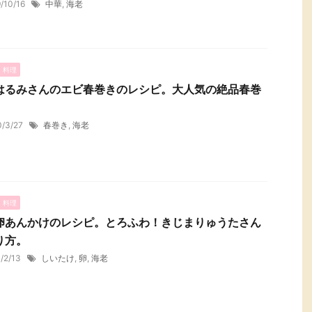
9/10/16
中華
,
海老
・料理
はるみさんのエビ春巻きのレシピ。大人気の絶品春巻
0/3/27
春巻き
,
海老
・料理
卵あんかけのレシピ。とろふわ！きじまりゅうたさん
り方。
1/2/13
しいたけ
,
卵
,
海老