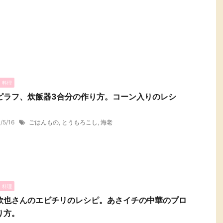
・料理
ピラフ、炊飯器3合分の作り方。コーン入りのレシ
1/5/16
ごはんもの
,
とうもろこし
,
海老
・料理
欣也さんのエビチリのレシピ。あさイチの中華のプロ
り方。