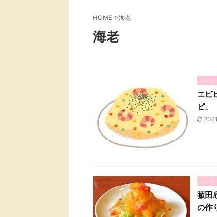
HOME
>
海老
海老
レシピ
エビ
ピ。
202
レシピ
菰田
の作