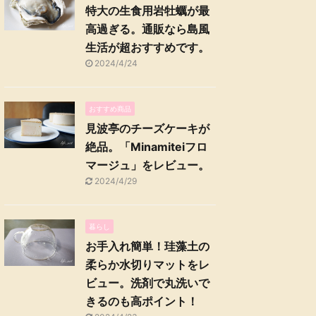
特大の生食用岩牡蠣が最
高過ぎる。通販なら島風
生活が超おすすめです。
2024/4/24
おすすめ商品
見波亭のチーズケーキが
絶品。「Minamiteiフロ
マージュ」をレビュー。
2024/4/29
暮らし
お手入れ簡単！珪藻土の
柔らか水切りマットをレ
ビュー。洗剤で丸洗いで
きるのも高ポイント！