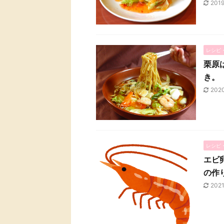
201
レシピ
栗原
き。
202
レシピ
エビ
の作
202