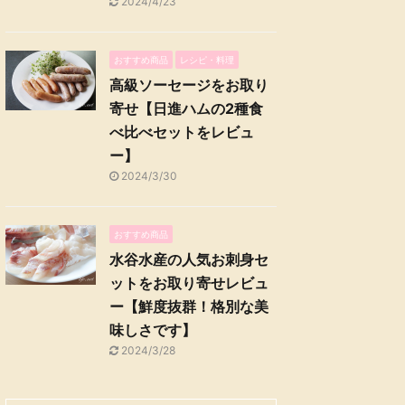
2024/4/23
おすすめ商品
レシピ・料理
高級ソーセージをお取り
寄せ【日進ハムの2種食
べ比べセットをレビュ
ー】
2024/3/30
おすすめ商品
水谷水産の人気お刺身セ
ットをお取り寄せレビュ
ー【鮮度抜群！格別な美
味しさです】
2024/3/28