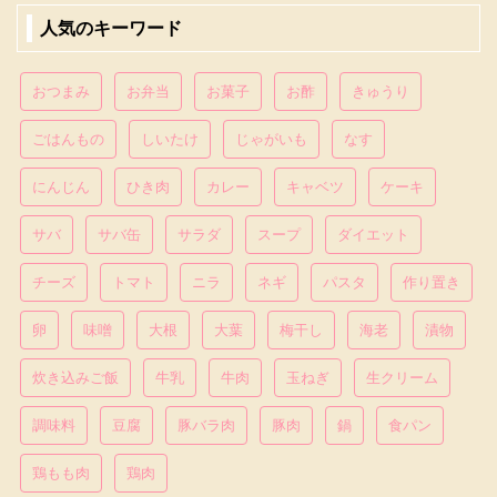
人気のキーワード
おつまみ
お弁当
お菓子
お酢
きゅうり
ごはんもの
しいたけ
じゃがいも
なす
にんじん
ひき肉
カレー
キャベツ
ケーキ
サバ
サバ缶
サラダ
スープ
ダイエット
チーズ
トマト
ニラ
ネギ
パスタ
作り置き
卵
味噌
大根
大葉
梅干し
海老
漬物
炊き込みご飯
牛乳
牛肉
玉ねぎ
生クリーム
調味料
豆腐
豚バラ肉
豚肉
鍋
食パン
鶏もも肉
鶏肉