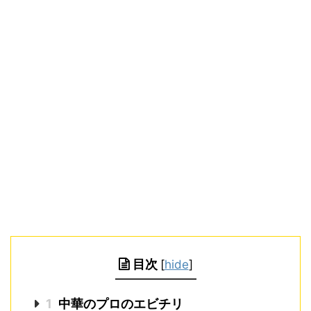
目次
[
hide
]
1
中華のプロのエビチリ