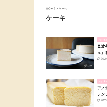
HOME
>
ケーキ
ケーキ
おすす
見波
ュ」
202
おすす
アノ
テン
202