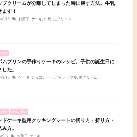
ップクリームが分離してしまった時に戻す方法。牛乳
せます！
3/9/15
お菓子
,
ケーキ
,
牛乳
,
生クリーム
・料理
ポムプリンの手作りケーキのレシピ。子供の誕生日に
ました。
3/9/16
ケーキ
,
チョコレート
,
パイナップル
,
生クリーム
・料理
料理の基本
ンドケーキ型用クッキングシートの切り方・折り方・
込み方。
3/9/3
お菓子
,
ケーキ