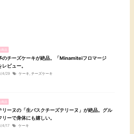
め商品
亭のチーズケーキが絶品。「Minamiteiフロマージ
をレビュー。
4/4/29
ケーキ
,
チーズケーキ
め商品
テリーヌの「生バスクチーズテリーヌ」が絶品。グル
フリーで身体にも嬉しい。
4/4/17
ケーキ