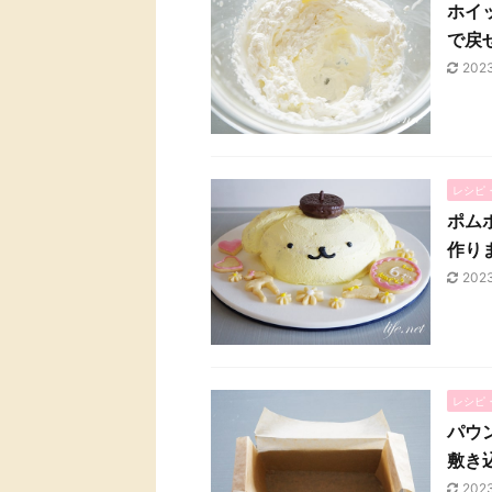
ホイ
で戻
202
レシピ
ポム
作り
202
レシピ
パウ
敷き
202