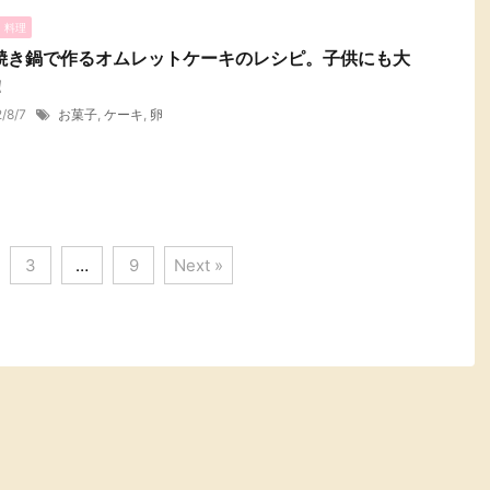
・料理
焼き鍋で作るオムレットケーキのレシピ。子供にも大
！
2/8/7
お菓子
,
ケーキ
,
卵
3
…
9
Next »