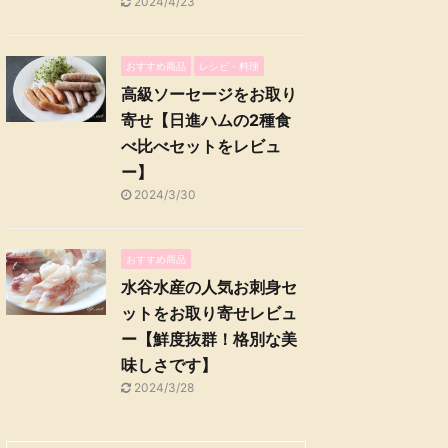
2024/4/23
おすすめ商品
レシピ・料理
高級ソーセージをお取り
寄せ【日進ハムの2種食
べ比べセットをレビュ
ー】
2024/3/30
おすすめ商品
水谷水産の人気お刺身セ
ットをお取り寄せレビュ
ー【鮮度抜群！格別な美
味しさです】
2024/3/28