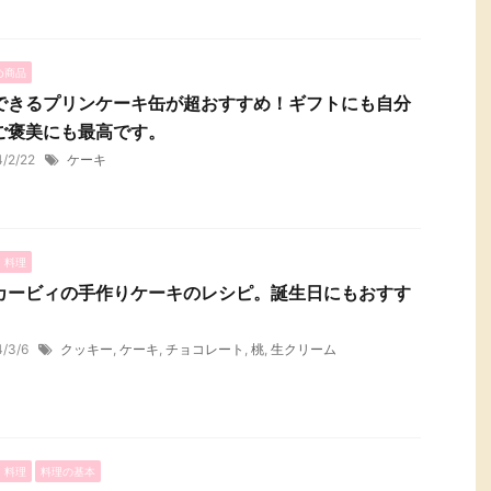
め商品
できるプリンケーキ缶が超おすすめ！ギフトにも自分
ご褒美にも最高です。
4/2/22
ケーキ
・料理
カービィの手作りケーキのレシピ。誕生日にもおすす
4/3/6
クッキー
,
ケーキ
,
チョコレート
,
桃
,
生クリーム
・料理
料理の基本