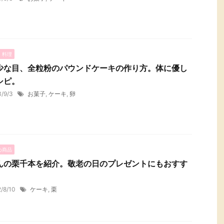
・料理
少な目、全粒粉のパウンドケーキの作り方。体に優し
シピ。
3/9/3
お菓子
,
ケーキ
,
卵
め商品
んの栗千本を紹介。敬老の日のプレゼントにもおすす
2/8/10
ケーキ
,
栗