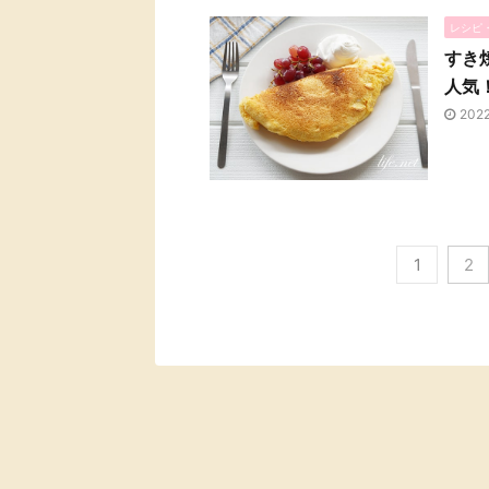
レシピ
すき
人気
202
1
2