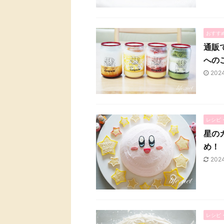
おすす
通販
への
202
レシピ
星の
め！
202
レシピ