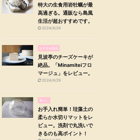
特大の生食用岩牡蠣が最
高過ぎる。通販なら島風
生活が超おすすめです。
2024/4/24
おすすめ商品
見波亭のチーズケーキが
絶品。「Minamiteiフロ
マージュ」をレビュー。
2024/4/29
暮らし
お手入れ簡単！珪藻土の
柔らか水切りマットをレ
ビュー。洗剤で丸洗いで
きるのも高ポイント！