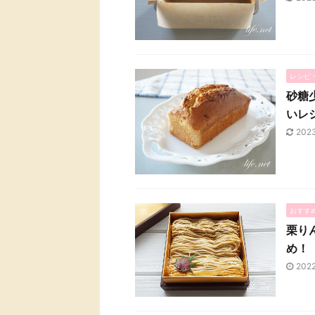
レシピ
砂糖
いレ
202
おすす
栗り
め！
202