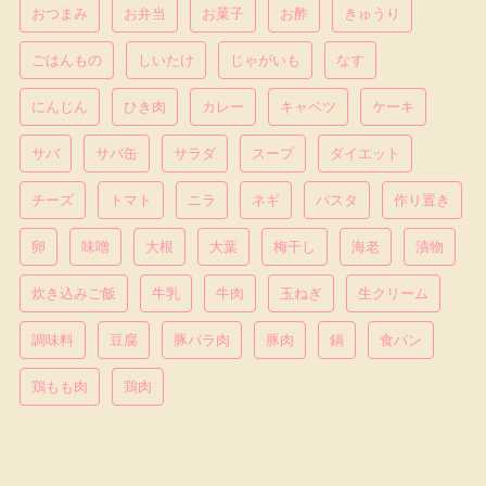
おつまみ
お弁当
お菓子
お酢
きゅうり
ごはんもの
しいたけ
じゃがいも
なす
にんじん
ひき肉
カレー
キャベツ
ケーキ
サバ
サバ缶
サラダ
スープ
ダイエット
チーズ
トマト
ニラ
ネギ
パスタ
作り置き
卵
味噌
大根
大葉
梅干し
海老
漬物
炊き込みご飯
牛乳
牛肉
玉ねぎ
生クリーム
調味料
豆腐
豚バラ肉
豚肉
鍋
食パン
鶏もも肉
鶏肉