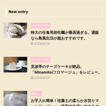
New entry
おすすめ商品
特大の生食用岩牡蠣が最高過ぎる。通販
なら島風生活が超おすすめです。
2024/4/24
おすすめ商品
見波亭のチーズケーキが絶品。
「Minamiteiフロマージュ」をレビュー。
2024/4/29
暮らし
お手入れ簡単！珪藻土の柔らか水切りマ