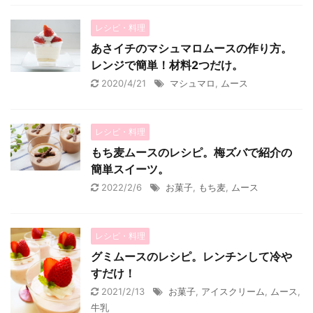
レシピ・料理
あさイチのマシュマロムースの作り方。
レンジで簡単！材料2つだけ。
2020/4/21
マシュマロ
,
ムース
レシピ・料理
もち麦ムースのレシピ。梅ズバで紹介の
簡単スイーツ。
2022/2/6
お菓子
,
もち麦
,
ムース
レシピ・料理
グミムースのレシピ。レンチンして冷や
すだけ！
2021/2/13
お菓子
,
アイスクリーム
,
ムース
,
牛乳