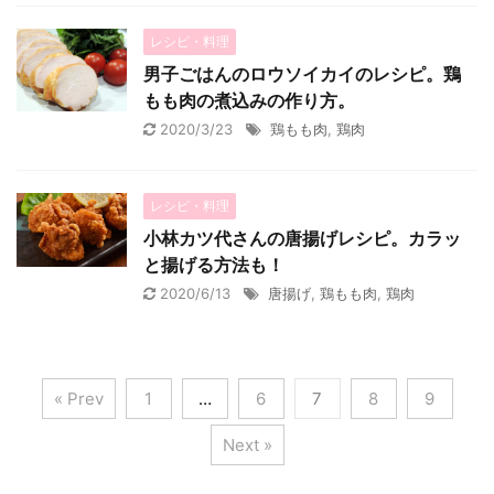
レシピ・料理
男子ごはんのロウソイカイのレシピ。鶏
もも肉の煮込みの作り方。
2020/3/23
鶏もも肉
,
鶏肉
レシピ・料理
小林カツ代さんの唐揚げレシピ。カラッ
と揚げる方法も！
2020/6/13
唐揚げ
,
鶏もも肉
,
鶏肉
« Prev
1
…
6
7
8
9
Next »