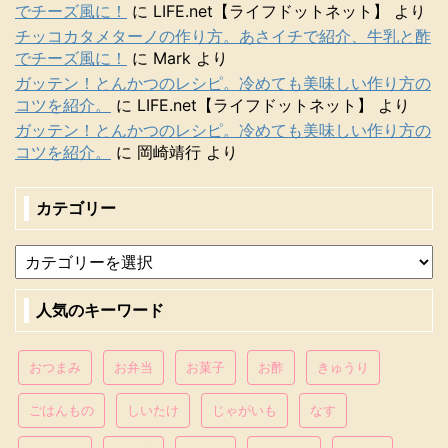
でチーズ風に！
に
LIFE.net【ライフドットネット】
より
チッコカタメターノの作り方。あさイチで紹介、牛乳と酢
でチーズ風に！
に
Mark
より
ガッテン！とんかつのレシピ。冷めても美味しい作り方の
コツを紹介。
に
LIFE.net【ライフドットネット】
より
ガッテン！とんかつのレシピ。冷めても美味しい作り方の
コツを紹介。
に
岡崎靖行
より
カテゴリー
人気のキーワード
おつまみ
お弁当
お菓子
お酢
きゅうり
ごはんもの
しいたけ
じゃがいも
なす