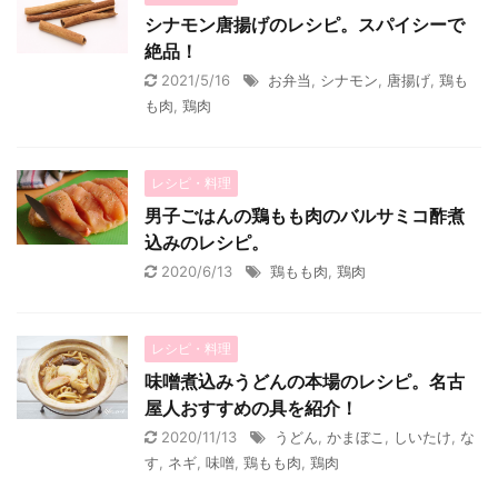
シナモン唐揚げのレシピ。スパイシーで
絶品！
2021/5/16
お弁当
,
シナモン
,
唐揚げ
,
鶏も
も肉
,
鶏肉
レシピ・料理
男子ごはんの鶏もも肉のバルサミコ酢煮
込みのレシピ。
2020/6/13
鶏もも肉
,
鶏肉
レシピ・料理
味噌煮込みうどんの本場のレシピ。名古
屋人おすすめの具を紹介！
2020/11/13
うどん
,
かまぼこ
,
しいたけ
,
な
す
,
ネギ
,
味噌
,
鶏もも肉
,
鶏肉