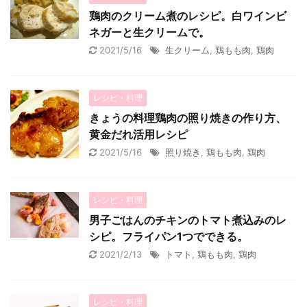
鶏肉のクリーム煮のレシピ。白ワインビ
ネガーと生クリームで。
2021/5/16
生クリーム
,
鶏もも肉
,
鶏肉
レシピ・料理
きょうの料理鶏肉の照り焼きの作り方、
黄金だれ活用レシピ
2021/5/16
照り焼き
,
鶏もも肉
,
鶏肉
レシピ・料理
男子ごはんのチキンのトマト煮込みのレ
シピ。フライパン1つでできる。
2021/2/13
トマト
,
鶏もも肉
,
鶏肉
レシピ・料理