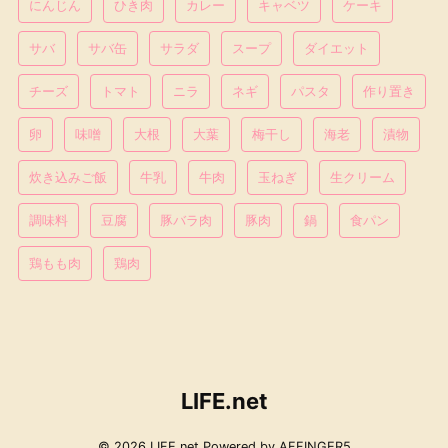
にんじん
ひき肉
カレー
キャベツ
ケーキ
サバ
サバ缶
サラダ
スープ
ダイエット
チーズ
トマト
ニラ
ネギ
パスタ
作り置き
卵
味噌
大根
大葉
梅干し
海老
漬物
炊き込みご飯
牛乳
牛肉
玉ねぎ
生クリーム
調味料
豆腐
豚バラ肉
豚肉
鍋
食パン
鶏もも肉
鶏肉
LIFE.net
© 2026 LIFE.net Powered by
AFFINGER5