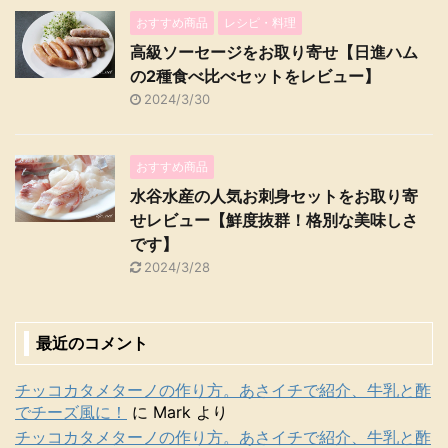
おすすめ商品
レシピ・料理
高級ソーセージをお取り寄せ【日進ハム
の2種食べ比べセットをレビュー】
2024/3/30
おすすめ商品
水谷水産の人気お刺身セットをお取り寄
せレビュー【鮮度抜群！格別な美味しさ
です】
2024/3/28
最近のコメント
チッコカタメターノの作り方。あさイチで紹介、牛乳と酢
でチーズ風に！
に
Mark
より
チッコカタメターノの作り方。あさイチで紹介、牛乳と酢