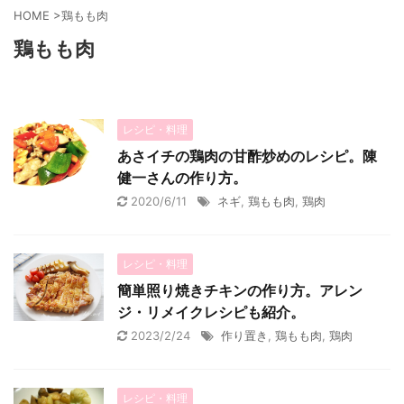
HOME
>
鶏もも肉
鶏もも肉
レシピ・料理
あさイチの鶏肉の甘酢炒めのレシピ。陳
健一さんの作り方。
2020/6/11
ネギ
,
鶏もも肉
,
鶏肉
レシピ・料理
簡単照り焼きチキンの作り方。アレン
ジ・リメイクレシピも紹介。
2023/2/24
作り置き
,
鶏もも肉
,
鶏肉
レシピ・料理