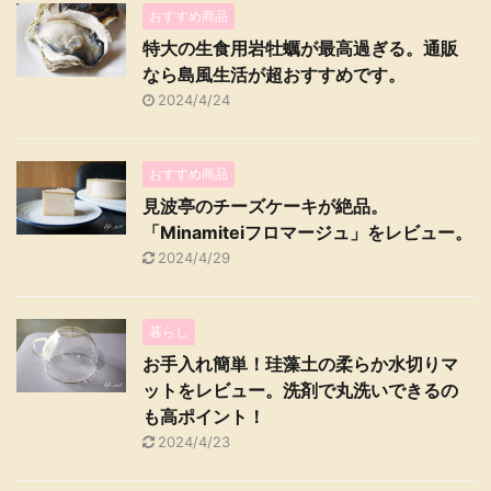
おすすめ商品
特大の生食用岩牡蠣が最高過ぎる。通販
なら島風生活が超おすすめです。
2024/4/24
おすすめ商品
見波亭のチーズケーキが絶品。
「Minamiteiフロマージュ」をレビュー。
2024/4/29
暮らし
お手入れ簡単！珪藻土の柔らか水切りマ
ットをレビュー。洗剤で丸洗いできるの
も高ポイント！
2024/4/23