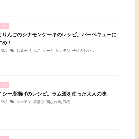
・料理
とりんごのシナモンケーキのレシピ。バーベキューに
すめ！
2/2/2
お菓子
,
りんご
,
ケーキ
,
シナモン
,
子供のおやつ
・料理
イシー唐揚げのレシピ。ラム酒を使った大人の味。
2/2/5
シナモン
,
唐揚げ
,
鶏むね肉
,
鶏肉
・料理