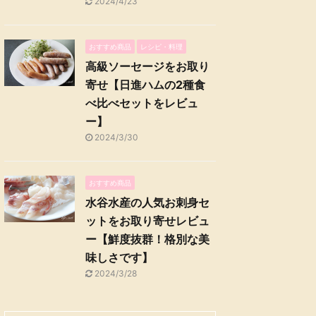
2024/4/23
おすすめ商品
レシピ・料理
高級ソーセージをお取り
寄せ【日進ハムの2種食
べ比べセットをレビュ
ー】
2024/3/30
おすすめ商品
水谷水産の人気お刺身セ
ットをお取り寄せレビュ
ー【鮮度抜群！格別な美
味しさです】
2024/3/28