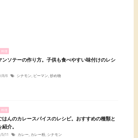
・料理
マンソテーの作り方。子供も食べやすい味付けのレシ
0/8/6
シナモン
,
ピーマン
,
炒め物
・料理
ごはんのカレースパイスのレシピ。おすすめの種類と
を紹介。
1/5/11
カレー
,
カレー粉
,
シナモン