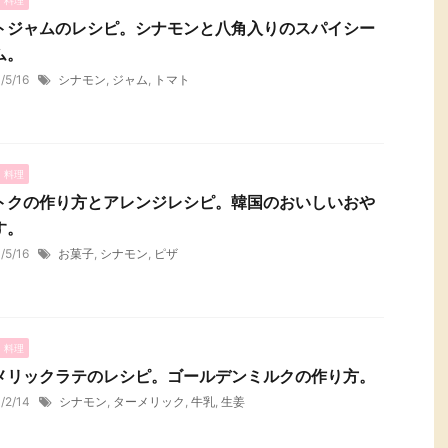
トジャムのレシピ。シナモンと八角入りのスパイシー
ム。
1/5/16
シナモン
,
ジャム
,
トマト
・料理
トクの作り方とアレンジレシピ。韓国のおいしいおや
す。
1/5/16
お菓子
,
シナモン
,
ピザ
・料理
メリックラテのレシピ。ゴールデンミルクの作り方。
1/2/14
シナモン
,
ターメリック
,
牛乳
,
生姜