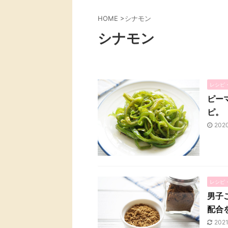
HOME
>
シナモン
シナモン
レシピ
ピー
ピ。
202
レシピ
男子
配合
202