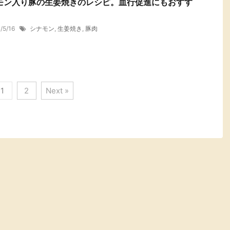
モン入り豚の生姜焼きのレシピ。血行促進にもおすす
1/5/16
シナモン
,
生姜焼き
,
豚肉
1
2
Next »