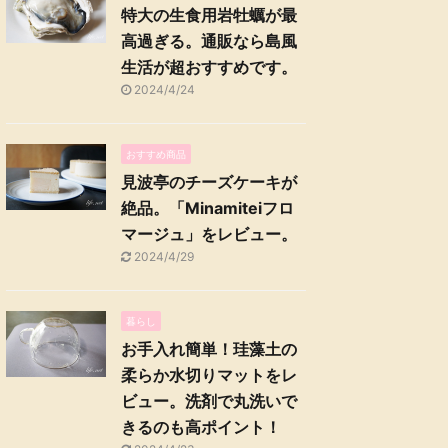
特大の生食用岩牡蠣が最
高過ぎる。通販なら島風
生活が超おすすめです。
2024/4/24
おすすめ商品
見波亭のチーズケーキが
絶品。「Minamiteiフロ
マージュ」をレビュー。
2024/4/29
暮らし
お手入れ簡単！珪藻土の
柔らか水切りマットをレ
ビュー。洗剤で丸洗いで
きるのも高ポイント！