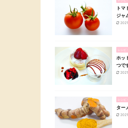
トマ
ジャ
202
レシピ
ホッ
つで
202
レシピ
ター
202