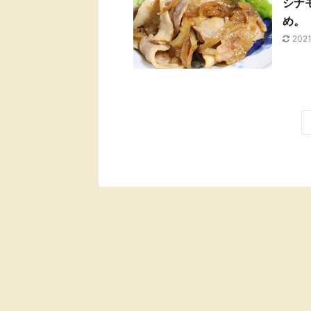
シナ
め。
202