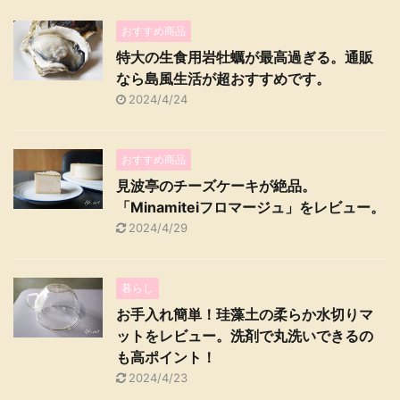
おすすめ商品
特大の生食用岩牡蠣が最高過ぎる。通販
なら島風生活が超おすすめです。
2024/4/24
おすすめ商品
見波亭のチーズケーキが絶品。
「Minamiteiフロマージュ」をレビュー。
2024/4/29
暮らし
お手入れ簡単！珪藻土の柔らか水切りマ
ットをレビュー。洗剤で丸洗いできるの
も高ポイント！
2024/4/23