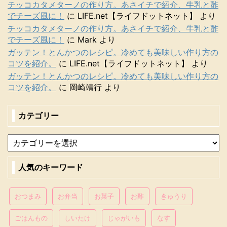
チッコカタメターノの作り方。あさイチで紹介、牛乳と酢
でチーズ風に！
に
LIFE.net【ライフドットネット】
より
チッコカタメターノの作り方。あさイチで紹介、牛乳と酢
でチーズ風に！
に
Mark
より
ガッテン！とんかつのレシピ。冷めても美味しい作り方の
コツを紹介。
に
LIFE.net【ライフドットネット】
より
ガッテン！とんかつのレシピ。冷めても美味しい作り方の
コツを紹介。
に
岡崎靖行
より
カテゴリー
人気のキーワード
おつまみ
お弁当
お菓子
お酢
きゅうり
ごはんもの
しいたけ
じゃがいも
なす