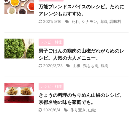
万能ブレンドスパイスのレシピ。たれに
アレンジもおすすめ。
2021/5/16
たれ
,
シナモン
,
山椒
,
調味料
レシピ・料理
男子ごはんの鶏肉の山椒だれがらめのレ
シピ。人気の大人メニュー。
2020/3/23
山椒
,
鶏もも肉
,
鶏肉
レシピ・料理
きょうの料理のちりめん山椒のレシピ。
京都名物の味を家庭でも。
2020/6/4
作り置き
,
山椒