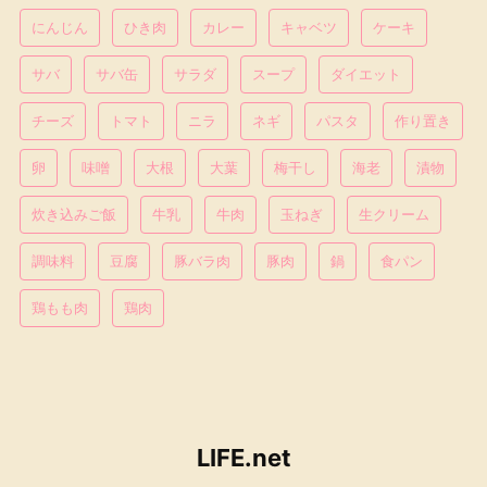
にんじん
ひき肉
カレー
キャベツ
ケーキ
サバ
サバ缶
サラダ
スープ
ダイエット
チーズ
トマト
ニラ
ネギ
パスタ
作り置き
卵
味噌
大根
大葉
梅干し
海老
漬物
炊き込みご飯
牛乳
牛肉
玉ねぎ
生クリーム
調味料
豆腐
豚バラ肉
豚肉
鍋
食パン
鶏もも肉
鶏肉
LIFE.net