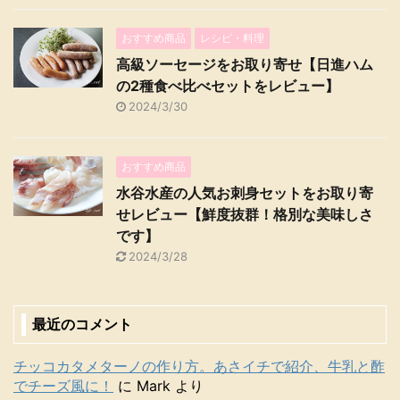
おすすめ商品
レシピ・料理
高級ソーセージをお取り寄せ【日進ハム
の2種食べ比べセットをレビュー】
2024/3/30
おすすめ商品
水谷水産の人気お刺身セットをお取り寄
せレビュー【鮮度抜群！格別な美味しさ
です】
2024/3/28
最近のコメント
チッコカタメターノの作り方。あさイチで紹介、牛乳と酢
でチーズ風に！
に
Mark
より