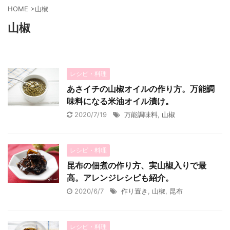
HOME
>
山椒
山椒
レシピ・料理
あさイチの山椒オイルの作り方。万能調
味料になる米油オイル漬け。
2020/7/19
万能調味料
,
山椒
レシピ・料理
昆布の佃煮の作り方、実山椒入りで最
高。アレンジレシピも紹介。
2020/6/7
作り置き
,
山椒
,
昆布
レシピ・料理