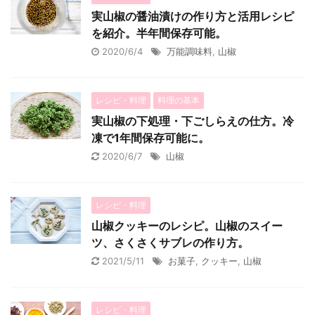
実山椒の醤油漬けの作り方と活用レシピ
を紹介。半年間保存可能。
2020/6/4
万能調味料
,
山椒
レシピ・料理
料理の基本
実山椒の下処理・下ごしらえの仕方。冷
凍で1年間保存可能に。
2020/6/7
山椒
レシピ・料理
山椒クッキーのレシピ。山椒のスイー
ツ、さくさくサブレの作り方。
2021/5/11
お菓子
,
クッキー
,
山椒
レシピ・料理