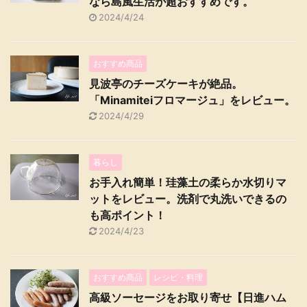
なら島風生活が超おすすめです。
2024/4/24
おすすめ商品
見波亭のチーズケーキが絶品。
「Minamiteiフロマージュ」をレビュー。
2024/4/29
暮らし
お手入れ簡単！珪藻土の柔らか水切りマ
ットをレビュー。洗剤で丸洗いできるの
も高ポイント！
2024/4/23
おすすめ商品
レシピ・料理
高級ソーセージをお取り寄せ【日進ハム