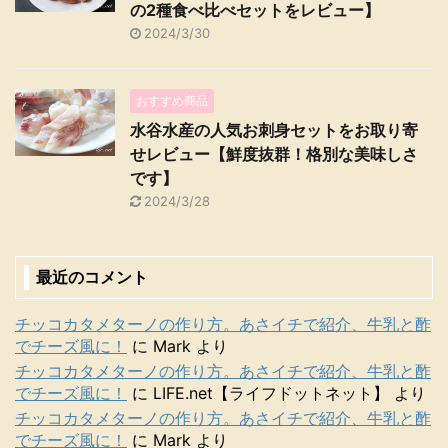
の2種食べ比べセットをレビュー】
2024/3/30
おすすめ商品
水谷水産の人気お刺身セットをお取り寄
せレビュー【鮮度抜群！格別な美味しさ
です】
2024/3/28
最近のコメント
チッコカタメターノの作り方。あさイチで紹介、牛乳と酢
でチーズ風に！
に
Mark
より
チッコカタメターノの作り方。あさイチで紹介、牛乳と酢
でチーズ風に！
に
LIFE.net【ライフドットネット】
より
チッコカタメターノの作り方。あさイチで紹介、牛乳と酢
でチーズ風に！
に
Mark
より