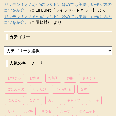
ガッテン！とんかつのレシピ。冷めても美味しい作り方の
コツを紹介。
に
LIFE.net【ライフドットネット】
より
ガッテン！とんかつのレシピ。冷めても美味しい作り方の
コツを紹介。
に
岡崎靖行
より
カテゴリー
人気のキーワード
おつまみ
お弁当
お菓子
お酢
きゅうり
ごはんもの
しいたけ
じゃがいも
なす
にんじん
ひき肉
カレー
キャベツ
ケーキ
サバ
サバ缶
サラダ
スープ
ダイエット