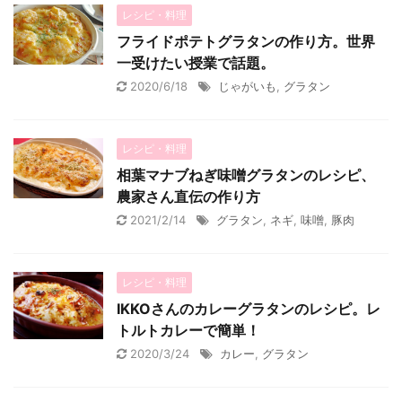
レシピ・料理
フライドポテトグラタンの作り方。世界
一受けたい授業で話題。
2020/6/18
じゃがいも
,
グラタン
レシピ・料理
相葉マナブねぎ味噌グラタンのレシピ、
農家さん直伝の作り方
2021/2/14
グラタン
,
ネギ
,
味噌
,
豚肉
レシピ・料理
IKKOさんのカレーグラタンのレシピ。レ
トルトカレーで簡単！
2020/3/24
カレー
,
グラタン