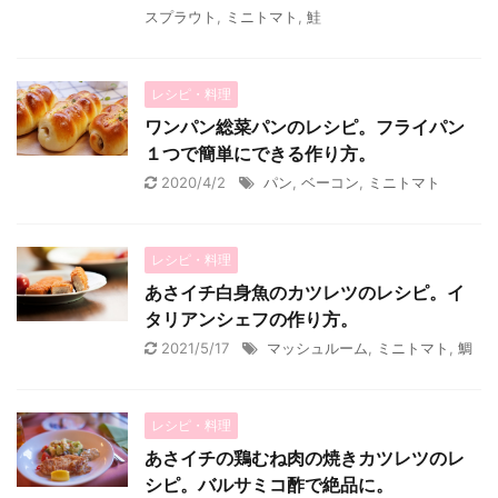
スプラウト
,
ミニトマト
,
鮭
レシピ・料理
ワンパン総菜パンのレシピ。フライパン
１つで簡単にできる作り方。
2020/4/2
パン
,
ベーコン
,
ミニトマト
レシピ・料理
あさイチ白身魚のカツレツのレシピ。イ
タリアンシェフの作り方。
2021/5/17
マッシュルーム
,
ミニトマト
,
鯛
レシピ・料理
あさイチの鶏むね肉の焼きカツレツのレ
シピ。バルサミコ酢で絶品に。