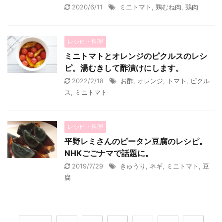
2020/6/11
ミニトマト
,
鶏むね肉
,
鶏肉
レシピ・料理
ミニトマトとオレンジのピクルスのレシ
ピ。湯むきして酢漬けにします。
2022/2/18
お酢
,
オレンジ
,
トマト
,
ピクル
ス
,
ミニトマト
レシピ・料理
平野レミさんのピータン豆腐のレシピ。
NHKごごナマで話題に。
2019/7/29
きゅうり
,
ネギ
,
ミニトマト
,
豆
腐