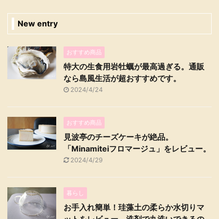
New entry
おすすめ商品
特大の生食用岩牡蠣が最高過ぎる。通販
なら島風生活が超おすすめです。
2024/4/24
おすすめ商品
見波亭のチーズケーキが絶品。
「Minamiteiフロマージュ」をレビュー。
2024/4/29
暮らし
お手入れ簡単！珪藻土の柔らか水切りマ