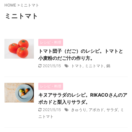
HOME
>
ミニトマト
ミニトマト
レシピ・料理
トマト団子（だご）のレシピ。トマトと
小麦粉のだご汁の作り方。
2021/5/15
トマト
,
ミニトマト
,
鍋
レシピ・料理
キヌアサラダのレシピ。RIKACOさんのア
ボカドと梨入りサラダ。
2021/5/15
きゅうり
,
アボカド
,
サラダ
,
ミ
ニトマト