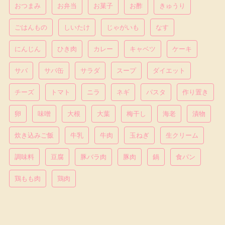
おつまみ
お弁当
お菓子
お酢
きゅうり
ごはんもの
しいたけ
じゃがいも
なす
にんじん
ひき肉
カレー
キャベツ
ケーキ
サバ
サバ缶
サラダ
スープ
ダイエット
チーズ
トマト
ニラ
ネギ
パスタ
作り置き
卵
味噌
大根
大葉
梅干し
海老
漬物
炊き込みご飯
牛乳
牛肉
玉ねぎ
生クリーム
調味料
豆腐
豚バラ肉
豚肉
鍋
食パン
鶏もも肉
鶏肉