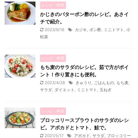
レシピ・料理
かじきのバターポン酢のレシピ。あさイ
チで紹介。
2023/9/16
カジキ
,
ポン酢
,
ミニトマト
,
小
松菜
レシピ・料理
もち麦のサラダのレシピ。茹で方がポイ
ント！作り置きにも便利。
2023/4/28
きゅうり
,
ごはんもの
,
もち麦
,
サラダ
,
ダイエット
,
ミニトマト
,
玉ねぎ
レシピ・料理
ブロッコリースプラウトのサラダのレシ
ピ。アボカドとトマト、鮭で。
2021/5/17
アボカド
,
サラダ
,
ブロッコリー