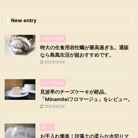
New entry
おすすめ商品
特大の生食用岩牡蠣が最高過ぎる。通販
なら島風生活が超おすすめです。
2024/4/24
おすすめ商品
見波亭のチーズケーキが絶品。
「Minamiteiフロマージュ」をレビュー。
2024/4/29
暮らし
お手入れ簡単！珪藻土の柔らか水切りマ