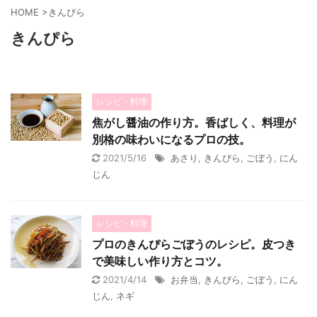
HOME
>
きんぴら
きんぴら
レシピ・料理
焦がし醤油の作り方。香ばしく、料理が
別格の味わいになるプロの技。
2021/5/16
あさり
,
きんぴら
,
ごぼう
,
にん
じん
レシピ・料理
プロのきんぴらごぼうのレシピ。皮つき
で美味しい作り方とコツ。
2021/4/14
お弁当
,
きんぴら
,
ごぼう
,
にん
じん
,
ネギ