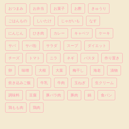
おつまみ
お弁当
お菓子
お酢
きゅうり
ごはんもの
しいたけ
じゃがいも
なす
にんじん
ひき肉
カレー
キャベツ
ケーキ
サバ
サバ缶
サラダ
スープ
ダイエット
チーズ
トマト
ニラ
ネギ
パスタ
作り置き
卵
味噌
大根
大葉
梅干し
海老
漬物
炊き込みご飯
牛乳
牛肉
玉ねぎ
生クリーム
調味料
豆腐
豚バラ肉
豚肉
鍋
食パン
鶏もも肉
鶏肉