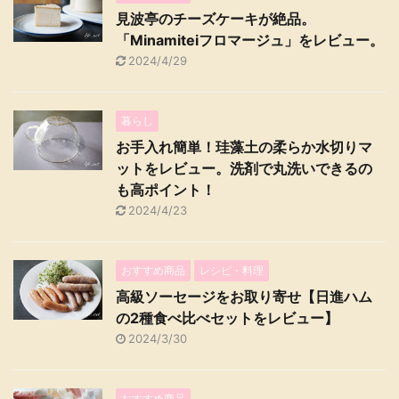
見波亭のチーズケーキが絶品。
「Minamiteiフロマージュ」をレビュー。
2024/4/29
暮らし
お手入れ簡単！珪藻土の柔らか水切りマ
ットをレビュー。洗剤で丸洗いできるの
も高ポイント！
2024/4/23
おすすめ商品
レシピ・料理
高級ソーセージをお取り寄せ【日進ハム
の2種食べ比べセットをレビュー】
2024/3/30
おすすめ商品