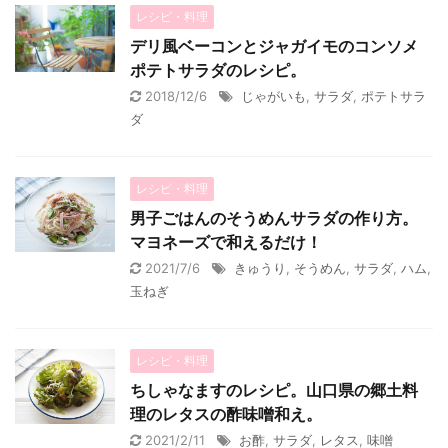
レシピ・料理
デリ風ベーコンとジャガイモのコンソメ
ポテトサラダのレシピ。
2018/12/6
じゃがいも
,
サラダ
,
ポテトサラ
ダ
レシピ・料理
男子ごはんのそうめんサラダの作り方。
マヨネーズで和えるだけ！
2021/7/6
きゅうり
,
そうめん
,
サラダ
,
ハム
,
玉ねぎ
レシピ・料理
ちしゃなますのレシピ。山口県の郷土料
理のレタスの酢味噌和え。
2021/2/11
お酢
,
サラダ
,
レタス
,
味噌