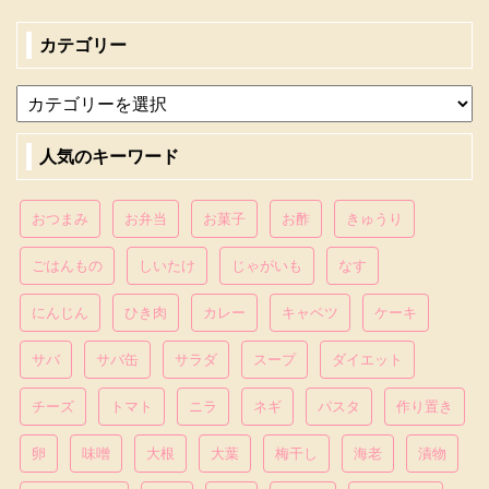
カテゴリー
人気のキーワード
おつまみ
お弁当
お菓子
お酢
きゅうり
ごはんもの
しいたけ
じゃがいも
なす
にんじん
ひき肉
カレー
キャベツ
ケーキ
サバ
サバ缶
サラダ
スープ
ダイエット
チーズ
トマト
ニラ
ネギ
パスタ
作り置き
卵
味噌
大根
大葉
梅干し
海老
漬物