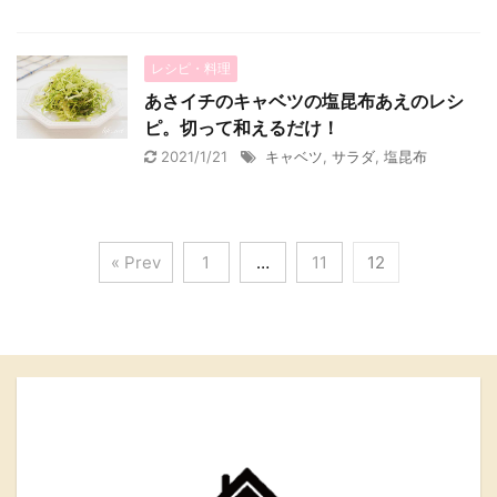
レシピ・料理
あさイチのキャベツの塩昆布あえのレシ
ピ。切って和えるだけ！
2021/1/21
キャベツ
,
サラダ
,
塩昆布
« Prev
1
…
11
12