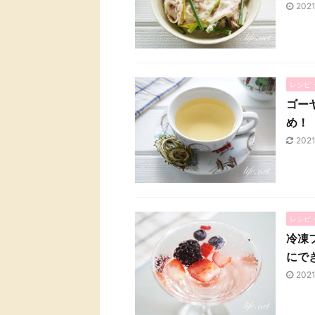
202
レシピ
ゴー
め！
202
レシピ
冷凍
にで
202