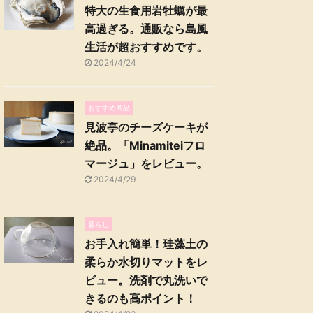
特大の生食用岩牡蠣が最
高過ぎる。通販なら島風
生活が超おすすめです。
2024/4/24
おすすめ商品
見波亭のチーズケーキが
絶品。「Minamiteiフロ
マージュ」をレビュー。
2024/4/29
暮らし
お手入れ簡単！珪藻土の
柔らか水切りマットをレ
ビュー。洗剤で丸洗いで
きるのも高ポイント！