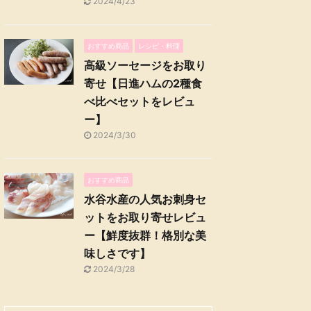
2024/4/23
おすすめ商品
レシピ・料理
高級ソーセージをお取り
寄せ【日進ハムの2種食
べ比べセットをレビュ
ー】
2024/3/30
おすすめ商品
水谷水産の人気お刺身セ
ットをお取り寄せレビュ
ー【鮮度抜群！格別な美
味しさです】
2024/3/28