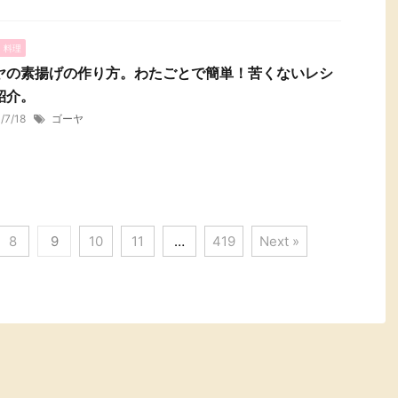
・料理
ヤの素揚げの作り方。わたごとで簡単！苦くないレシ
紹介。
1/7/18
ゴーヤ
8
9
10
11
…
419
Next »