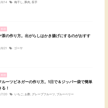
1/8/14
梅干し
,
豚肉
,
長芋
・料理
ヤ茶の作り方。出がらしはかき揚げにするのがおすす
1/8/21
ゴーヤ
・料理
フルーツビネガーの作り方。1日で＆ジッパー袋で簡単
きる！
1/7/20
いちご
,
お酢
,
グレープフルーツ
,
ブルーベリー