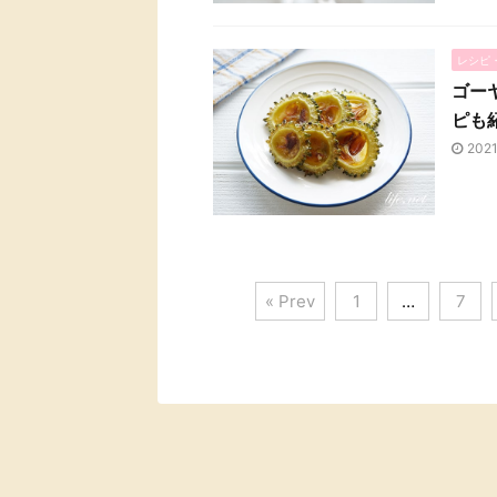
レシピ
ゴー
ピも
202
« Prev
1
…
7