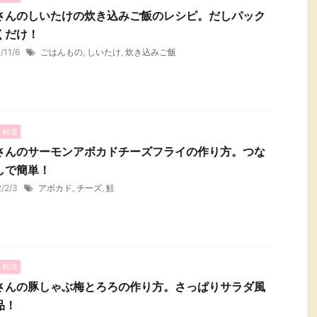
さんのしいたけの炊き込みご飯のレシピ。だしパック
くだけ！
1/11/6
ごはんもの
,
しいたけ
,
炊き込みご飯
・料理
さんのサーモンアボカドチーズフライの作り方。つな
しで簡単！
2/2/3
アボカド
,
チーズ
,
鮭
・料理
さんの豚しゃぶ梅とろろの作り方。さっぱりサラダ風
品！