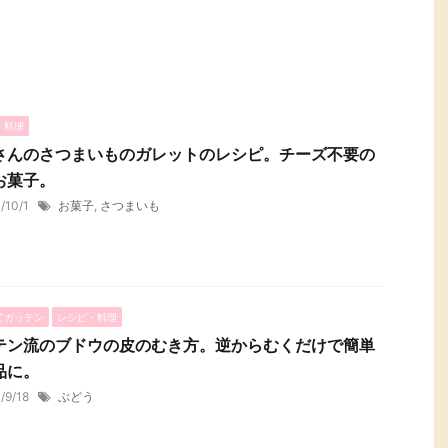
・料理
さんのさつまいものガレットのレシピ。チーズ不要の
お菓子。
1/10/1
お菓子
,
さつまいも
てガッテン
レシピ・料理
テン流のブドウの皮のむき方。逆からむくだけで簡単
品に。
1/9/18
ぶどう