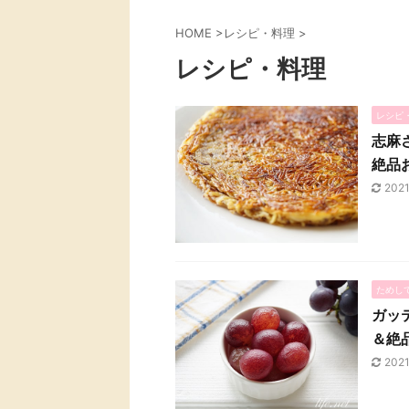
HOME
>
レシピ・料理
>
レシピ・料理
レシピ
志麻
絶品
202
ためし
ガッ
＆絶
202