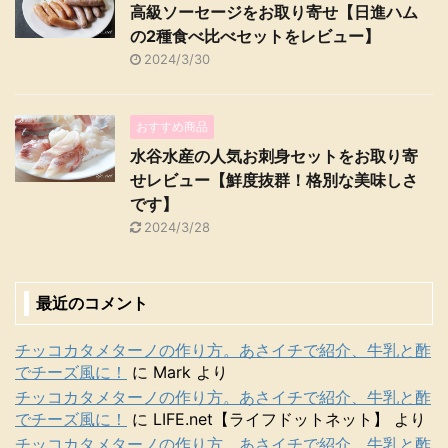
高級ソーセージをお取り寄せ【日進ハム
の2種食べ比べセットをレビュー】
2024/3/30
おすすめ商品
水谷水産の人気お刺身セットをお取り寄
せレビュー【鮮度抜群！格別な美味しさ
です】
2024/3/28
最近のコメント
チッコカタメターノの作り方。あさイチで紹介、牛乳と酢
でチーズ風に！
に
Mark
より
チッコカタメターノの作り方。あさイチで紹介、牛乳と酢
でチーズ風に！
に
LIFE.net【ライフドットネット】
より
チッコカタメターノの作り方。あさイチで紹介、牛乳と酢