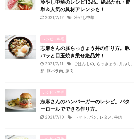
冷やし中華のレシピ13品。絶品たれ・簡
単＆人気の具材アレンジも！
2021/7/17
冷やし中華
レシピ・料理
志麻さんの豚らっきょう丼の作り方。豚
バラと目玉焼き乗せ絶品丼！
2021/7/11
ごはんもの
,
らっきょう
,
丼ぶり
,
卵
,
豚バラ肉
,
豚肉
レシピ・料理
志麻さんのハンバーガーのレシピ。バタ
ーロールでできる作り方。
2021/7/10
トマト
,
パン
,
レタス
,
牛肉
レシピ・料理