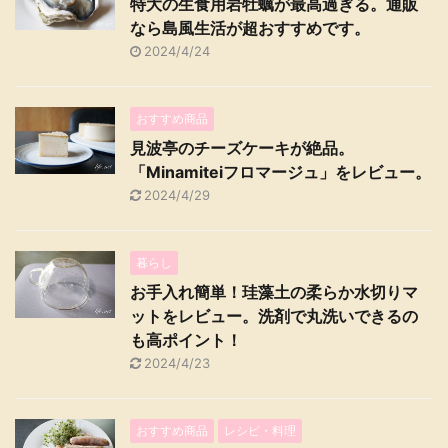
特大の生食用岩牡蠣が最高過ぎる。通販
なら島風生活が超おすすめです。
2024/4/24
おすすめ商品
見波亭のチーズケーキが絶品。
「Minamiteiフロマージュ」をレビュー。
2024/4/29
暮らし
お手入れ簡単！珪藻土の柔らか水切りマ
ットをレビュー。洗剤で丸洗いできるの
も高ポイント！
2024/4/23
おすすめ商品
レシピ・料理