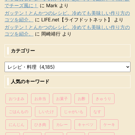
でチーズ風に！
に
Mark
より
ガッテン！とんかつのレシピ。冷めても美味しい作り方の
コツを紹介。
に
LIFE.net【ライフドットネット】
より
ガッテン！とんかつのレシピ。冷めても美味しい作り方の
コツを紹介。
に
岡崎靖行
より
カテゴリー
人気のキーワード
おつまみ
お弁当
お菓子
お酢
きゅうり
ごはんもの
しいたけ
じゃがいも
なす
にんじん
ひき肉
カレー
キャベツ
ケーキ