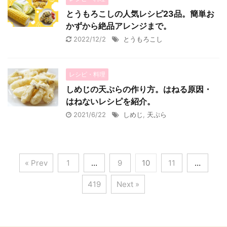
とうもろこしの人気レシピ23品。簡単お
かずから絶品アレンジまで。
2022/12/2
とうもろこし
レシピ・料理
しめじの天ぷらの作り方。はねる原因・
はねないレシピを紹介。
2021/6/22
しめじ
,
天ぷら
« Prev
1
…
9
10
11
…
419
Next »