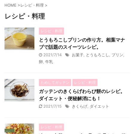
HOME
>
レシピ・料理
>
レシピ・料理
レシピ・料理
とうもろこしプリンの作り方。相葉マナ
ブで話題のスイーツレシピ。
2021/7/14
お菓子
,
とうもろこし
,
プリン
,
卵
,
牛乳
ためしてガッテン
レシピ・料理
ガッテンのきくらげわらび餅のレシピ。
ダイエット・便秘解消にも！
2021/7/15
きくらげ
,
ダイエット
レシピ・料理