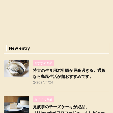
New entry
おすすめ商品
特大の生食用岩牡蠣が最高過ぎる。通販
なら島風生活が超おすすめです。
2024/4/24
おすすめ商品
見波亭のチーズケーキが絶品。
「Minamiteiフロマージュ」をレビュー。