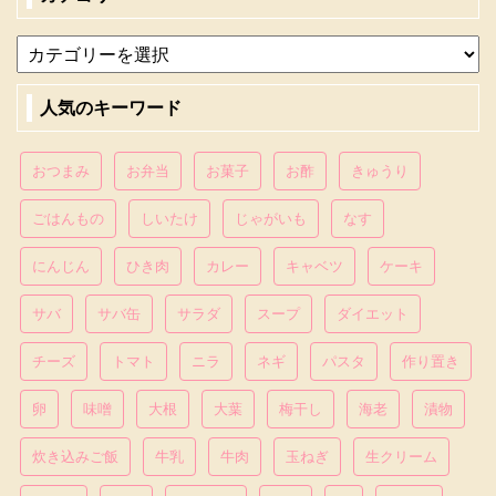
人気のキーワード
おつまみ
お弁当
お菓子
お酢
きゅうり
ごはんもの
しいたけ
じゃがいも
なす
にんじん
ひき肉
カレー
キャベツ
ケーキ
サバ
サバ缶
サラダ
スープ
ダイエット
チーズ
トマト
ニラ
ネギ
パスタ
作り置き
卵
味噌
大根
大葉
梅干し
海老
漬物
炊き込みご飯
牛乳
牛肉
玉ねぎ
生クリーム