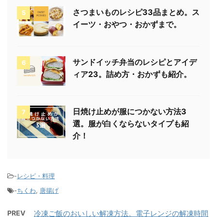
時々上下を返し、表面がかりっとするまで揚げ、油
をきる。
5、残りのちくわに3の衣をつけ、同じように揚げ
る。
6、5と4を器に盛り付け、レモンを添えて完成で
す。
まとめ
ちくわはそのまま食べるか天ぷらにするくらいしか
レパートリーがないので参考になりました☆
大人な味わいでとてもおいしそうですよね。
是非作ってみてくださいね。