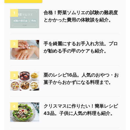
1、紅しょうがは1㎝長さに切る。
にんにくはすりおろす。
ちくわは一口大に切る。
2、ボウルにAを混ぜ合わせる。
紅しょうがを加え、粉っぽさが少し残る程度まで混
ぜる。
3、別のボウルにBの材料を混ぜ合わせる。
4、直径26㎝程度のフライパンにサラダ油を深さ2
㎝程度まで注ぎ、170度にネッスル。
さいばしを入れたときに細かい泡が出てくる程度が
目安です。
ちくわの半量に2の衣をつけ、揚げる。