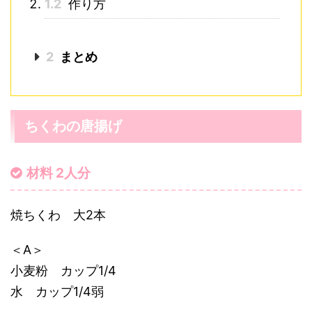
目次
[
hide
]
1
ちくわの唐揚げ
1.1
材料 2人分