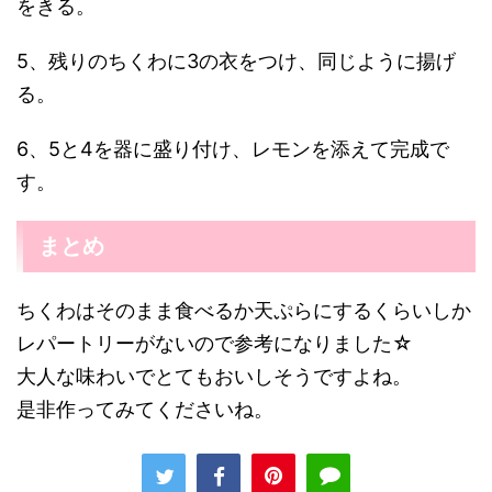
水 カップ1/4弱
紅しょうが 15g
＜B＞
小麦粉 カップ1/4
水 カップ1/4弱
にんにく 1かけ
しょうゆ 小さじ1
サラダ油 適量
レモン くし形に切る 2切れ
スポンサーリンク