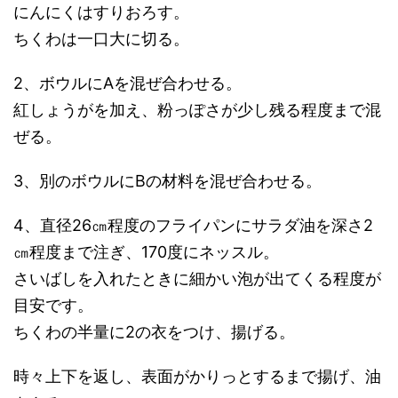
ちくわの唐揚げ
材料 2人分
焼ちくわ 大2本
＜A＞
小麦粉 カップ1/4