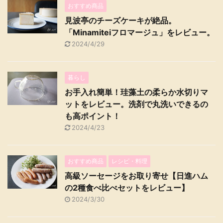
おすすめ商品
見波亭のチーズケーキが絶品。
「Minamiteiフロマージュ」をレビュー。
2024/4/29
暮らし
お手入れ簡単！珪藻土の柔らか水切りマ
ットをレビュー。洗剤で丸洗いできるの
も高ポイント！
2024/4/23
おすすめ商品
レシピ・料理
高級ソーセージをお取り寄せ【日進ハム
の2種食べ比べセットをレビュー】
2024/3/30