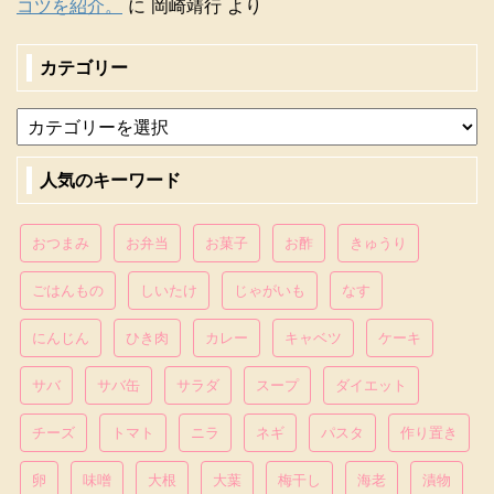
コツを紹介。
に
岡崎靖行
より
カテゴリー
人気のキーワード
おつまみ
お弁当
お菓子
お酢
きゅうり
ごはんもの
しいたけ
じゃがいも
なす
にんじん
ひき肉
カレー
キャベツ
ケーキ
サバ
サバ缶
サラダ
スープ
ダイエット
チーズ
トマト
ニラ
ネギ
パスタ
作り置き
卵
味噌
大根
大葉
梅干し
海老
漬物