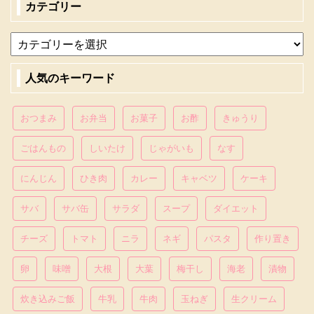
カテゴリー
人気のキーワード
おつまみ
お弁当
お菓子
お酢
きゅうり
ごはんもの
しいたけ
じゃがいも
なす
にんじん
ひき肉
カレー
キャベツ
ケーキ
サバ
サバ缶
サラダ
スープ
ダイエット
チーズ
トマト
ニラ
ネギ
パスタ
作り置き
卵
味噌
大根
大葉
梅干し
海老
漬物
炊き込みご飯
牛乳
牛肉
玉ねぎ
生クリーム