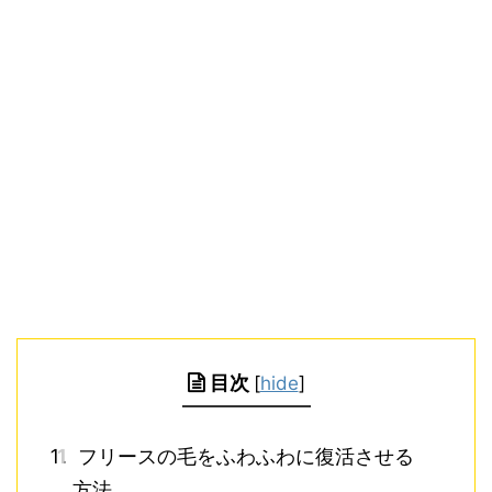
目次
[
hide
]
1
フリースの毛をふわふわに復活させる
方法