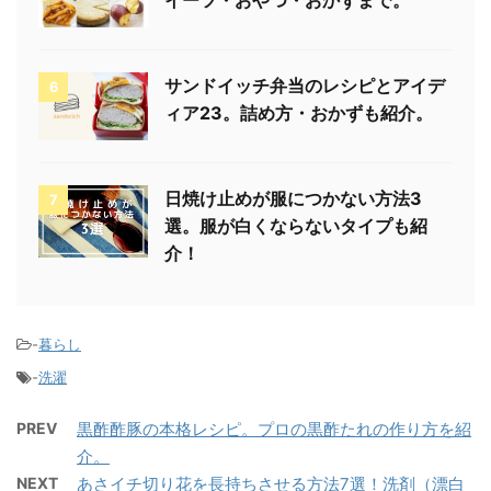
サンドイッチ弁当のレシピとアイデ
6
ィア23。詰め方・おかずも紹介。
日焼け止めが服につかない方法3
7
選。服が白くならないタイプも紹
介！
-
暮らし
-
洗濯
PREV
黒酢酢豚の本格レシピ。プロの黒酢たれの作り方を紹
介。
NEXT
あさイチ切り花を長持ちさせる方法7選！洗剤（漂白