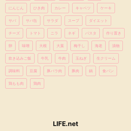
にんじん
ひき肉
カレー
キャベツ
ケーキ
サバ
サバ缶
サラダ
スープ
ダイエット
チーズ
トマト
ニラ
ネギ
パスタ
作り置き
卵
味噌
大根
大葉
梅干し
海老
漬物
炊き込みご飯
牛乳
牛肉
玉ねぎ
生クリーム
調味料
豆腐
豚バラ肉
豚肉
鍋
食パン
鶏もも肉
鶏肉
LIFE.net