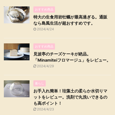
おすすめ商品
特大の生食用岩牡蠣が最高過ぎる。通販
なら島風生活が超おすすめです。
2024/4/24
おすすめ商品
見波亭のチーズケーキが絶品。
「Minamiteiフロマージュ」をレビュー。
2024/4/29
暮らし
お手入れ簡単！珪藻土の柔らか水切りマ
ットをレビュー。洗剤で丸洗いできるの
も高ポイント！
2024/4/23