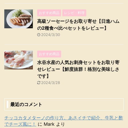
おすすめ商品
レシピ・料理
高級ソーセージをお取り寄せ【日進ハム
の2種食べ比べセットをレビュー】
2024/3/30
おすすめ商品
水谷水産の人気お刺身セットをお取り寄
せレビュー【鮮度抜群！格別な美味しさ
です】
2024/3/28
最近のコメント
チッコカタメターノの作り方。あさイチで紹介、牛乳と酢
でチーズ風に！
に
Mark
より