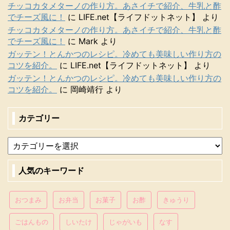
チッコカタメターノの作り方。あさイチで紹介、牛乳と酢
でチーズ風に！
に
LIFE.net【ライフドットネット】
より
チッコカタメターノの作り方。あさイチで紹介、牛乳と酢
でチーズ風に！
に
Mark
より
ガッテン！とんかつのレシピ。冷めても美味しい作り方の
コツを紹介。
に
LIFE.net【ライフドットネット】
より
ガッテン！とんかつのレシピ。冷めても美味しい作り方の
コツを紹介。
に
岡崎靖行
より
カテゴリー
人気のキーワード
おつまみ
お弁当
お菓子
お酢
きゅうり
ごはんもの
しいたけ
じゃがいも
なす