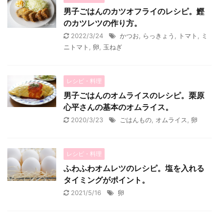
男子ごはんのカツオフライのレシピ。鰹
のカツレツの作り方。
2022/3/24
かつお
,
らっきょう
,
トマト
,
ミ
ニトマト
,
卵
,
玉ねぎ
レシピ・料理
男子ごはんのオムライスのレシピ。栗原
心平さんの基本のオムライス。
2020/3/23
ごはんもの
,
オムライス
,
卵
レシピ・料理
ふわふわオムレツのレシピ。塩を入れる
タイミングがポイント。
2021/5/16
卵