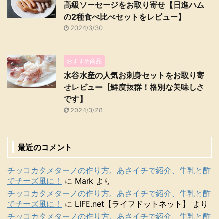
高級ソーセージをお取り寄せ【日進ハム
の2種食べ比べセットをレビュー】
2024/3/30
おすすめ商品
水谷水産の人気お刺身セットをお取り寄
せレビュー【鮮度抜群！格別な美味しさ
です】
2024/3/28
最近のコメント
チッコカタメターノの作り方。あさイチで紹介、牛乳と酢
でチーズ風に！
に
Mark
より
チッコカタメターノの作り方。あさイチで紹介、牛乳と酢
でチーズ風に！
に
LIFE.net【ライフドットネット】
より
チッコカタメターノの作り方。あさイチで紹介、牛乳と酢