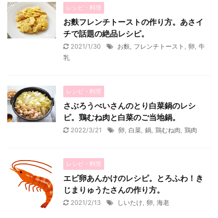
レシピ・料理
お麩フレンチトーストの作り方。あさイ
チで話題の絶品レシピ。
2021/1/30
お麩
,
フレンチトースト
,
卵
,
牛
乳
レシピ・料理
さぶろうべいさんのとり白菜鍋のレシ
ピ。鶏むね肉と白菜のご当地鍋。
2022/3/21
卵
,
白菜
,
鍋
,
鶏むね肉
,
鶏肉
レシピ・料理
エビ卵あんかけのレシピ。とろふわ！き
じまりゅうたさんの作り方。
2021/2/13
しいたけ
,
卵
,
海老