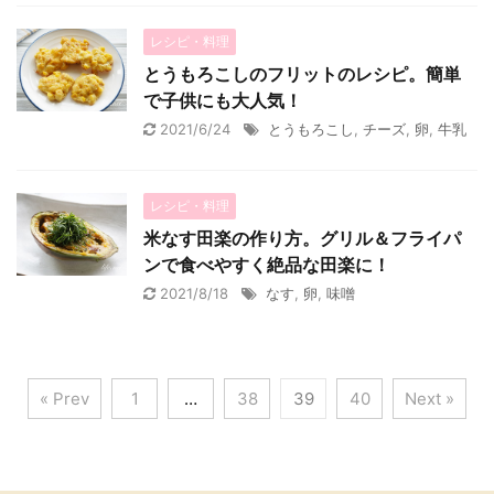
レシピ・料理
とうもろこしのフリットのレシピ。簡単
で子供にも大人気！
2021/6/24
とうもろこし
,
チーズ
,
卵
,
牛乳
レシピ・料理
米なす田楽の作り方。グリル＆フライパ
ンで食べやすく絶品な田楽に！
2021/8/18
なす
,
卵
,
味噌
« Prev
1
…
38
39
40
Next »