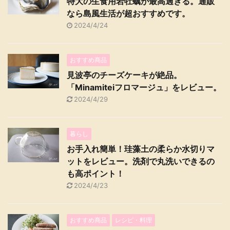
特大の生食用岩牡蠣が最高過ぎる。通販
なら島風生活が超おすすめです。
2024/4/24
おすすめ商品
見波亭のチーズケーキが絶品。
「Minamiteiフロマージュ」をレビュー。
2024/4/29
暮らし
お手入れ簡単！珪藻土の柔らか水切りマ
ットをレビュー。洗剤で丸洗いできるの
も高ポイント！
2024/4/23
おすすめ商品
レシピ・料理