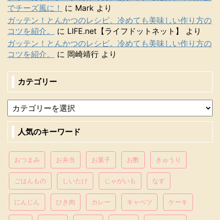
でチーズ風に！
に
Mark
より
ガッテン！とんかつのレシピ。冷めても美味しい作り方の
コツを紹介。
に
LIFE.net【ライフドットネット】
より
ガッテン！とんかつのレシピ。冷めても美味しい作り方の
コツを紹介。
に
岡崎靖行
より
カテゴリー
人気のキーワード
おつまみ
お弁当
お菓子
お酢
きゅうり
ごはんもの
しいたけ
じゃがいも
なす
にんじん
ひき肉
カレー
キャベツ
ケーキ