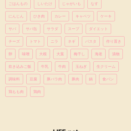
ごはんもの
しいたけ
じゃがいも
なす
にんじん
ひき肉
カレー
キャベツ
ケーキ
サバ
サバ缶
サラダ
スープ
ダイエット
チーズ
トマト
ニラ
ネギ
パスタ
作り置き
卵
味噌
大根
大葉
梅干し
海老
漬物
炊き込みご飯
牛乳
牛肉
玉ねぎ
生クリーム
調味料
豆腐
豚バラ肉
豚肉
鍋
食パン
鶏もも肉
鶏肉