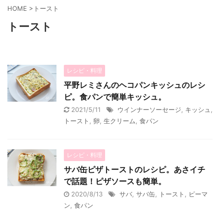
HOME
>
トースト
トースト
レシピ・料理
平野レミさんのヘコパンキッシュのレシ
ピ。食パンで簡単キッシュ。
2021/5/11
ウインナーソーセージ
,
キッシュ
,
トースト
,
卵
,
生クリーム
,
食パン
レシピ・料理
サバ缶ピザトーストのレシピ。あさイチ
で話題！ピザソースも簡単。
2020/8/13
サバ
,
サバ缶
,
トースト
,
ピーマ
ン
,
食パン