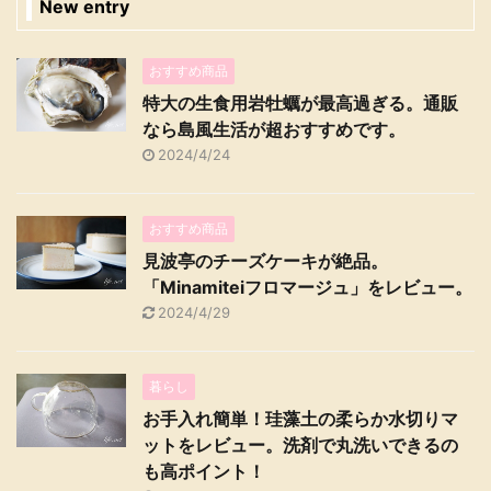
New entry
おすすめ商品
特大の生食用岩牡蠣が最高過ぎる。通販
なら島風生活が超おすすめです。
2024/4/24
おすすめ商品
見波亭のチーズケーキが絶品。
「Minamiteiフロマージュ」をレビュー。
2024/4/29
暮らし
お手入れ簡単！珪藻土の柔らか水切りマ
ットをレビュー。洗剤で丸洗いできるの
も高ポイント！