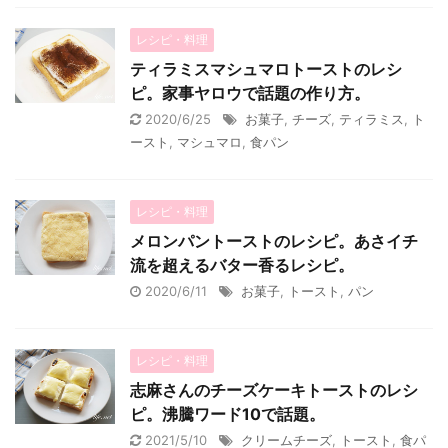
レシピ・料理
ティラミスマシュマロトーストのレシ
ピ。家事ヤロウで話題の作り方。
2020/6/25
お菓子
,
チーズ
,
ティラミス
,
ト
ースト
,
マシュマロ
,
食パン
レシピ・料理
メロンパントーストのレシピ。あさイチ
流を超えるバター香るレシピ。
2020/6/11
お菓子
,
トースト
,
パン
レシピ・料理
志麻さんのチーズケーキトーストのレシ
ピ。沸騰ワード10で話題。
2021/5/10
クリームチーズ
,
トースト
,
食パ