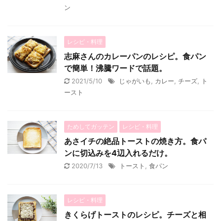
ン
レシピ・料理
志麻さんのカレーパンのレシピ。食パン
で簡単！沸騰ワードで話題。
2021/5/10
じゃがいも
,
カレー
,
チーズ
,
ト
ースト
ためしてガッテン
レシピ・料理
あさイチの絶品トーストの焼き方。食パ
ンに切込みを4辺入れるだけ。
2020/7/13
トースト
,
食パン
レシピ・料理
きくらげトーストのレシピ。チーズと相