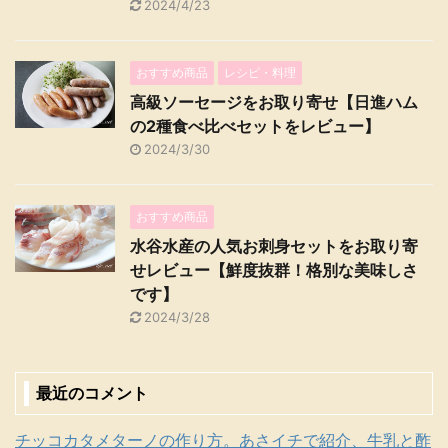
2024/4/23
おすすめ商品
レシピ・料理
高級ソーセージをお取り寄せ【日進ハム
の2種食べ比べセットをレビュー】
2024/3/30
おすすめ商品
水谷水産の人気お刺身セットをお取り寄
せレビュー【鮮度抜群！格別な美味しさ
です】
2024/3/28
最近のコメント
チッコカタメターノの作り方。あさイチで紹介、牛乳と酢