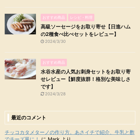
おすすめ商品
レシピ・料理
高級ソーセージをお取り寄せ【日進ハム
の2種食べ比べセットをレビュー】
2024/3/30
おすすめ商品
水谷水産の人気お刺身セットをお取り寄
せレビュー【鮮度抜群！格別な美味しさ
です】
2024/3/28
最近のコメント
チッコカタメターノの作り方。あさイチで紹介、牛乳と酢
でチーズ風に！
に
Mark
より