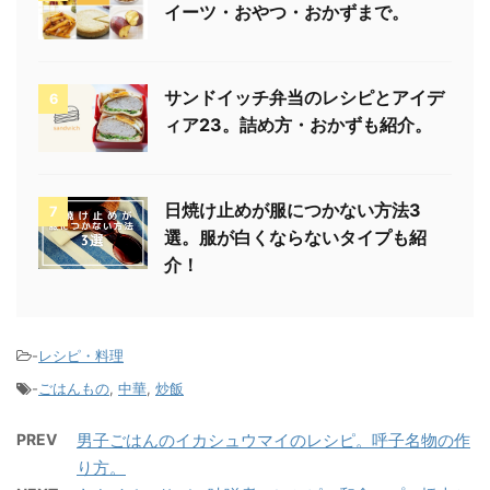
イーツ・おやつ・おかずまで。
サンドイッチ弁当のレシピとアイデ
6
ィア23。詰め方・おかずも紹介。
日焼け止めが服につかない方法3
7
選。服が白くならないタイプも紹
介！
-
レシピ・料理
-
ごはんもの
,
中華
,
炒飯
PREV
男子ごはんのイカシュウマイのレシピ。呼子名物の作
り方。