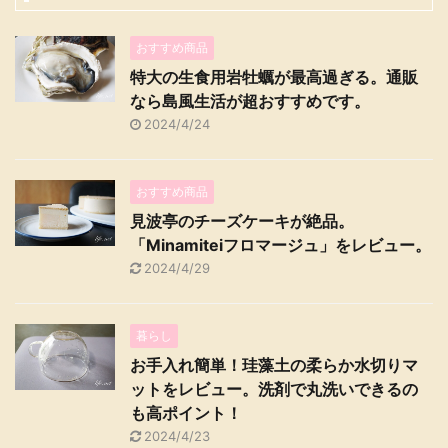
おすすめ商品
特大の生食用岩牡蠣が最高過ぎる。通販
なら島風生活が超おすすめです。
2024/4/24
おすすめ商品
見波亭のチーズケーキが絶品。
「Minamiteiフロマージュ」をレビュー。
2024/4/29
暮らし
お手入れ簡単！珪藻土の柔らか水切りマ
ットをレビュー。洗剤で丸洗いできるの
も高ポイント！
2024/4/23