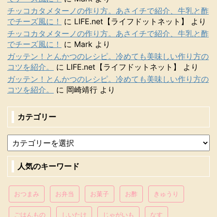
チッコカタメターノの作り方。あさイチで紹介、牛乳と酢
でチーズ風に！
に
LIFE.net【ライフドットネット】
より
チッコカタメターノの作り方。あさイチで紹介、牛乳と酢
でチーズ風に！
に
Mark
より
ガッテン！とんかつのレシピ。冷めても美味しい作り方の
コツを紹介。
に
LIFE.net【ライフドットネット】
より
ガッテン！とんかつのレシピ。冷めても美味しい作り方の
コツを紹介。
に
岡崎靖行
より
カテゴリー
人気のキーワード
おつまみ
お弁当
お菓子
お酢
きゅうり
ごはんもの
しいたけ
じゃがいも
なす