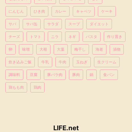
にんじん
ひき肉
カレー
キャベツ
ケーキ
サバ
サバ缶
サラダ
スープ
ダイエット
チーズ
トマト
ニラ
ネギ
パスタ
作り置き
卵
味噌
大根
大葉
梅干し
海老
漬物
炊き込みご飯
牛乳
牛肉
玉ねぎ
生クリーム
調味料
豆腐
豚バラ肉
豚肉
鍋
食パン
鶏もも肉
鶏肉
LIFE.net