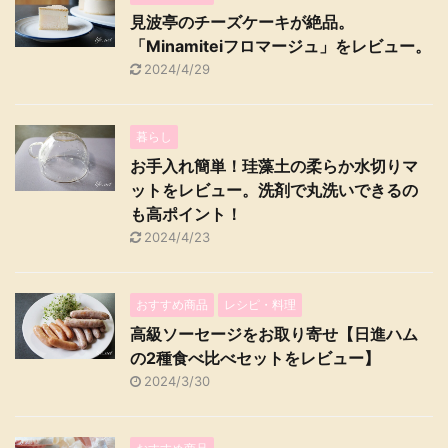
見波亭のチーズケーキが絶品。
「Minamiteiフロマージュ」をレビュー。
2024/4/29
暮らし
お手入れ簡単！珪藻土の柔らか水切りマ
ットをレビュー。洗剤で丸洗いできるの
も高ポイント！
2024/4/23
おすすめ商品
レシピ・料理
高級ソーセージをお取り寄せ【日進ハム
の2種食べ比べセットをレビュー】
2024/3/30