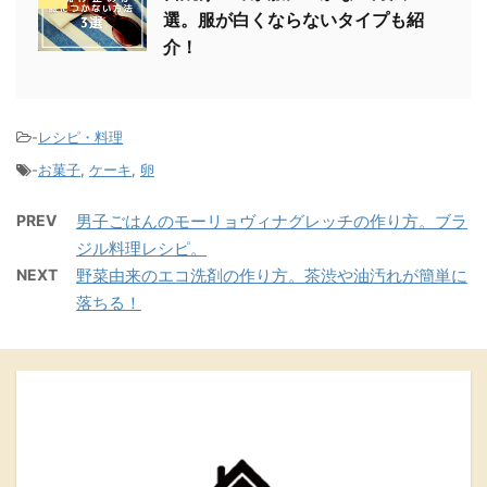
選。服が白くならないタイプも紹
介！
-
レシピ・料理
-
お菓子
,
ケーキ
,
卵
PREV
男子ごはんのモーリョヴィナグレッチの作り方。ブラ
ジル料理レシピ。
NEXT
野菜由来のエコ洗剤の作り方。茶渋や油汚れが簡単に
落ちる！