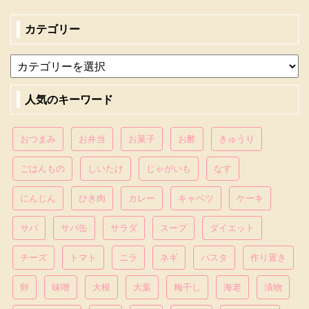
カテゴリー
人気のキーワード
おつまみ
お弁当
お菓子
お酢
きゅうり
ごはんもの
しいたけ
じゃがいも
なす
にんじん
ひき肉
カレー
キャベツ
ケーキ
サバ
サバ缶
サラダ
スープ
ダイエット
チーズ
トマト
ニラ
ネギ
パスタ
作り置き
卵
味噌
大根
大葉
梅干し
海老
漬物