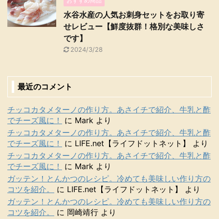
おすすめ商品
水谷水産の人気お刺身セットをお取り寄
せレビュー【鮮度抜群！格別な美味しさ
です】
2024/3/28
最近のコメント
チッコカタメターノの作り方。あさイチで紹介、牛乳と酢
でチーズ風に！
に
Mark
より
チッコカタメターノの作り方。あさイチで紹介、牛乳と酢
でチーズ風に！
に
LIFE.net【ライフドットネット】
より
チッコカタメターノの作り方。あさイチで紹介、牛乳と酢
でチーズ風に！
に
Mark
より
ガッテン！とんかつのレシピ。冷めても美味しい作り方の
コツを紹介。
に
LIFE.net【ライフドットネット】
より
ガッテン！とんかつのレシピ。冷めても美味しい作り方の
コツを紹介。
に
岡崎靖行
より