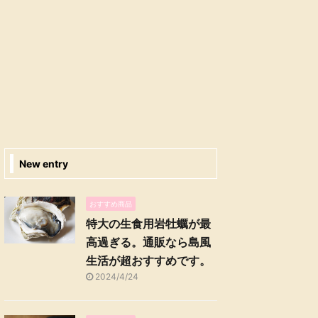
New entry
おすすめ商品
特大の生食用岩牡蠣が最
高過ぎる。通販なら島風
生活が超おすすめです。
2024/4/24