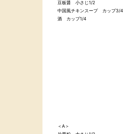
豆板醤 小さじ1/2
中国風チキンスープ カップ3/4
酒 カップ1/4
＜A＞