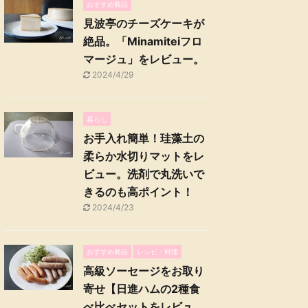
おすすめ商品
見波亭のチーズケーキが
絶品。「Minamiteiフロ
マージュ」をレビュー。
2024/4/29
暮らし
お手入れ簡単！珪藻土の
柔らか水切りマットをレ
ビュー。洗剤で丸洗いで
きるのも高ポイント！
2024/4/23
おすすめ商品
レシピ・料理
高級ソーセージをお取り
寄せ【日進ハムの2種食
べ比べセットをレビュ