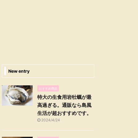
New entry
おすすめ商品
特大の生食用岩牡蠣が最
高過ぎる。通販なら島風
生活が超おすすめです。
2024/4/24