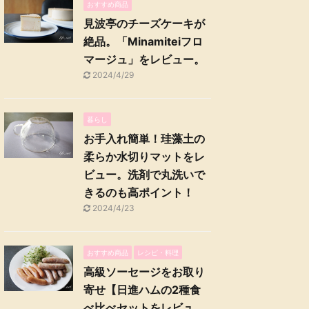
おすすめ商品
見波亭のチーズケーキが
絶品。「Minamiteiフロ
マージュ」をレビュー。
2024/4/29
暮らし
お手入れ簡単！珪藻土の
柔らか水切りマットをレ
ビュー。洗剤で丸洗いで
きるのも高ポイント！
2024/4/23
おすすめ商品
レシピ・料理
高級ソーセージをお取り
寄せ【日進ハムの2種食
べ比べセットをレビュ