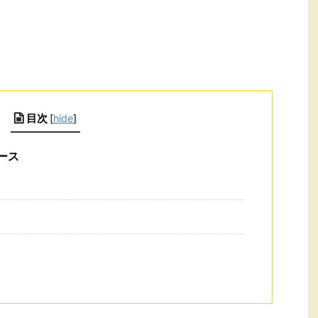
目次
[
hide
]
ース