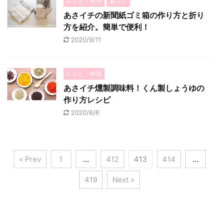
レシピ・料理
暮らし
あさイチの新聞紙ゴミ箱の作り方と折り
方を紹介。簡単で便利！
2020/9/11
レシピ・料理
あさイチ燻製調味料！くん製しょうゆの
作り方レシピ
2020/6/6
« Prev
1
…
412
413
414
…
419
Next »