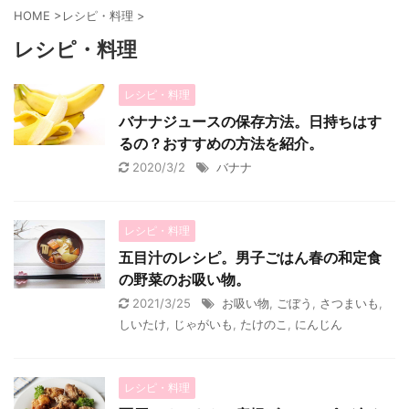
HOME
>
レシピ・料理
>
レシピ・料理
レシピ・料理
バナナジュースの保存方法。日持ちはす
るの？おすすめの方法を紹介。
2020/3/2
バナナ
レシピ・料理
五目汁のレシピ。男子ごはん春の和定食
の野菜のお吸い物。
2021/3/25
お吸い物
,
ごぼう
,
さつまいも
,
しいたけ
,
じゃがいも
,
たけのこ
,
にんじん
レシピ・料理