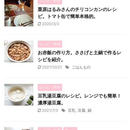
レシピ・料理
栗原はるみさんのチリコンカンのレシ
ピ。トマト缶で簡単本格的。
2020/3/3
レシピ・料理
お赤飯の作り方。ささげと土鍋で作るレ
シピを紹介。
2021/10/21
ごはんもの
レシピ・料理
豆乳湯豆腐のレシピ。レンジでも簡単！
濃厚湯豆腐。
2021/7/3
豆乳
,
豆腐
,
鍋