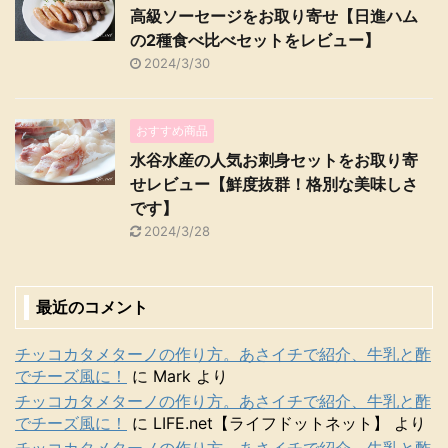
高級ソーセージをお取り寄せ【日進ハム
の2種食べ比べセットをレビュー】
2024/3/30
おすすめ商品
水谷水産の人気お刺身セットをお取り寄
せレビュー【鮮度抜群！格別な美味しさ
です】
2024/3/28
最近のコメント
チッコカタメターノの作り方。あさイチで紹介、牛乳と酢
でチーズ風に！
に
Mark
より
チッコカタメターノの作り方。あさイチで紹介、牛乳と酢
でチーズ風に！
に
LIFE.net【ライフドットネット】
より
チッコカタメターノの作り方。あさイチで紹介、牛乳と酢