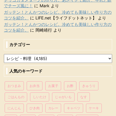
でチーズ風に！
に
Mark
より
ガッテン！とんかつのレシピ。冷めても美味しい作り方の
コツを紹介。
に
LIFE.net【ライフドットネット】
より
ガッテン！とんかつのレシピ。冷めても美味しい作り方の
コツを紹介。
に
岡崎靖行
より
カテゴリー
人気のキーワード
おつまみ
お弁当
お菓子
お酢
きゅうり
ごはんもの
しいたけ
じゃがいも
なす
にんじん
ひき肉
カレー
キャベツ
ケーキ