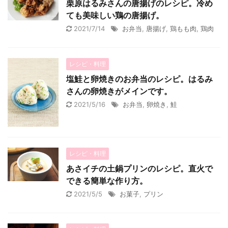
栗原はるみさんの唐揚げのレシピ。冷め
ても美味しい鶏の唐揚げ。
2021/7/14
お弁当
,
唐揚げ
,
鶏もも肉
,
鶏肉
レシピ・料理
塩鮭と卵焼きのお弁当のレシピ。はるみ
さんの卵焼きがメインです。
2021/5/16
お弁当
,
卵焼き
,
鮭
レシピ・料理
あさイチの土鍋プリンのレシピ。直火で
できる簡単な作り方。
2021/5/5
お菓子
,
プリン