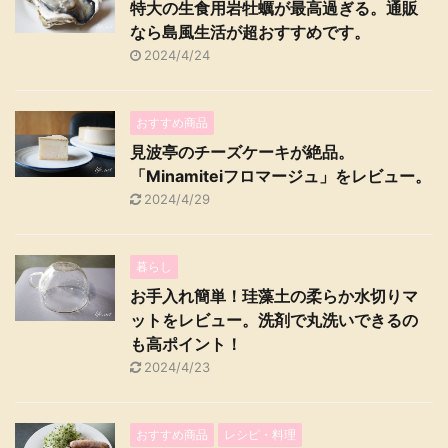
特大の生食用岩牡蠣が最高過ぎる。通販
なら島風生活が超おすすめです。
2024/4/24
おすすめ商品
見波亭のチーズケーキが絶品。
「Minamiteiフロマージュ」をレビュー。
2024/4/29
暮らし
お手入れ簡単！珪藻土の柔らか水切りマ
ットをレビュー。洗剤で丸洗いできるの
も高ポイント！
2024/4/23
おすすめ商品
レシピ・料理