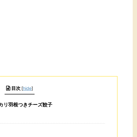
目次
[
hide
]
カリ羽根つきチーズ餃子