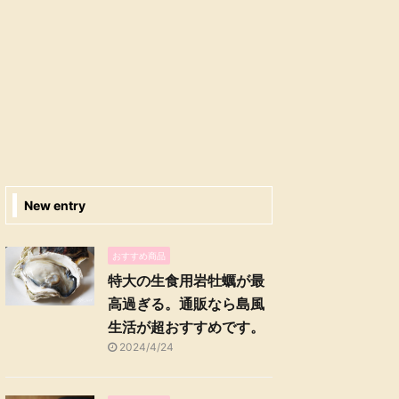
New entry
おすすめ商品
特大の生食用岩牡蠣が最
高過ぎる。通販なら島風
生活が超おすすめです。
2024/4/24