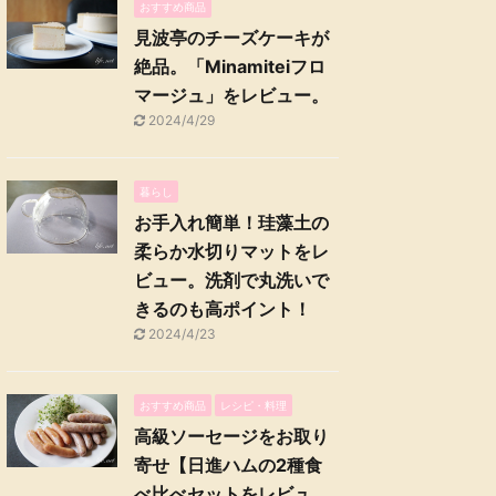
おすすめ商品
見波亭のチーズケーキが
絶品。「Minamiteiフロ
マージュ」をレビュー。
2024/4/29
暮らし
お手入れ簡単！珪藻土の
柔らか水切りマットをレ
ビュー。洗剤で丸洗いで
きるのも高ポイント！
2024/4/23
おすすめ商品
レシピ・料理
高級ソーセージをお取り
寄せ【日進ハムの2種食
べ比べセットをレビュ