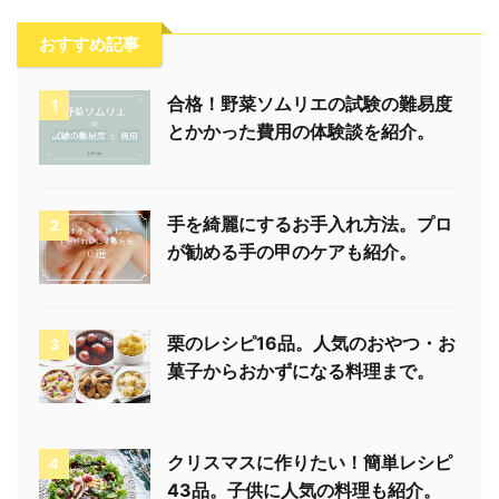
おすすめ記事
合格！野菜ソムリエの試験の難易度
1
とかかった費用の体験談を紹介。
手を綺麗にするお手入れ方法。プロ
2
が勧める手の甲のケアも紹介。
栗のレシピ16品。人気のおやつ・お
3
菓子からおかずになる料理まで。
クリスマスに作りたい！簡単レシピ
4
43品。子供に人気の料理も紹介。