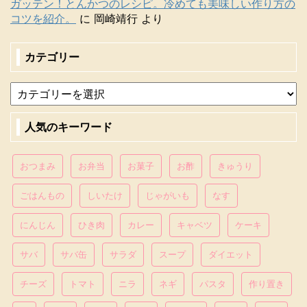
ガッテン！とんかつのレシピ。冷めても美味しい作り方の
コツを紹介。
に
岡崎靖行
より
カテゴリー
人気のキーワード
おつまみ
お弁当
お菓子
お酢
きゅうり
ごはんもの
しいたけ
じゃがいも
なす
にんじん
ひき肉
カレー
キャベツ
ケーキ
サバ
サバ缶
サラダ
スープ
ダイエット
チーズ
トマト
ニラ
ネギ
パスタ
作り置き