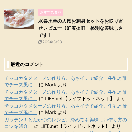
おすすめ商品
水谷水産の人気お刺身セットをお取り寄
せレビュー【鮮度抜群！格別な美味しさ
です】
2024/3/28
最近のコメント
チッコカタメターノの作り方。あさイチで紹介、牛乳と酢
でチーズ風に！
に
Mark
より
チッコカタメターノの作り方。あさイチで紹介、牛乳と酢
でチーズ風に！
に
LIFE.net【ライフドットネット】
より
チッコカタメターノの作り方。あさイチで紹介、牛乳と酢
でチーズ風に！
に
Mark
より
ガッテン！とんかつのレシピ。冷めても美味しい作り方の
コツを紹介。
に
LIFE.net【ライフドットネット】
より