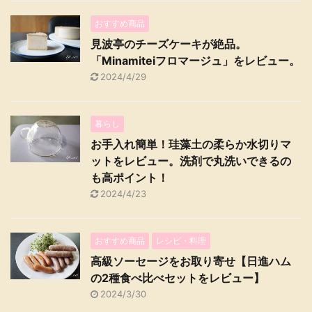
おすすめ商品
見波亭のチーズケーキが絶品。
「Minamiteiフロマージュ」をレビュー。
2024/4/29
暮らし
お手入れ簡単！珪藻土の柔らか水切りマ
ットをレビュー。洗剤で丸洗いできるの
も高ポイント！
2024/4/23
おすすめ商品
レシピ・料理
高級ソーセージをお取り寄せ【日進ハム
の2種食べ比べセットをレビュー】
2024/3/30