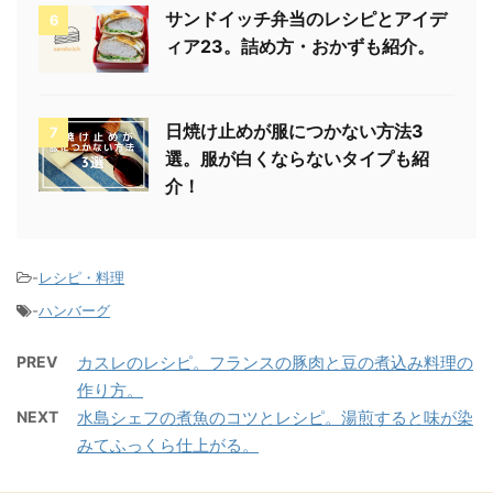
サンドイッチ弁当のレシピとアイデ
6
ィア23。詰め方・おかずも紹介。
日焼け止めが服につかない方法3
7
選。服が白くならないタイプも紹
介！
-
レシピ・料理
-
ハンバーグ
PREV
カスレのレシピ。フランスの豚肉と豆の煮込み料理の
作り方。
NEXT
水島シェフの煮魚のコツとレシピ。湯煎すると味が染
みてふっくら仕上がる。