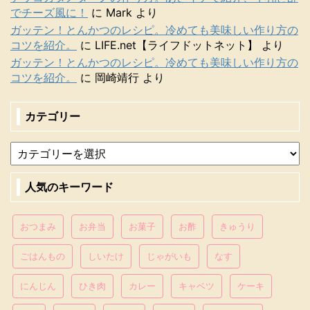
でチーズ風に！
に
Mark
より
ガッテン！とんかつのレシピ。冷めても美味しい作り方の
コツを紹介。
に
LIFE.net【ライフドットネット】
より
ガッテン！とんかつのレシピ。冷めても美味しい作り方の
コツを紹介。
に
岡崎靖行
より
カテゴリー
人気のキーワード
おつまみ
お弁当
お菓子
お酢
きゅうり
ごはんもの
しいたけ
じゃがいも
なす
にんじん
ひき肉
カレー
キャベツ
ケーキ