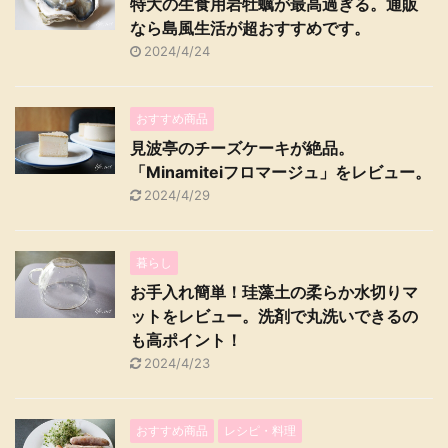
特大の生食用岩牡蠣が最高過ぎる。通販
なら島風生活が超おすすめです。
2024/4/24
おすすめ商品
見波亭のチーズケーキが絶品。
「Minamiteiフロマージュ」をレビュー。
2024/4/29
暮らし
お手入れ簡単！珪藻土の柔らか水切りマ
ットをレビュー。洗剤で丸洗いできるの
も高ポイント！
2024/4/23
おすすめ商品
レシピ・料理