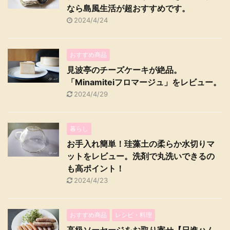
なら島風生活が超おすすめです。
2024/4/24
おすすめ商品
見波亭のチーズケーキが絶品。
「Minamiteiフロマージュ」をレビュー。
2024/4/29
暮らし
お手入れ簡単！珪藻土の柔らか水切りマ
ットをレビュー。洗剤で丸洗いできるの
も高ポイント！
2024/4/23
おすすめ商品
レシピ・料理
高級ソーセージをお取り寄せ【日進ハム