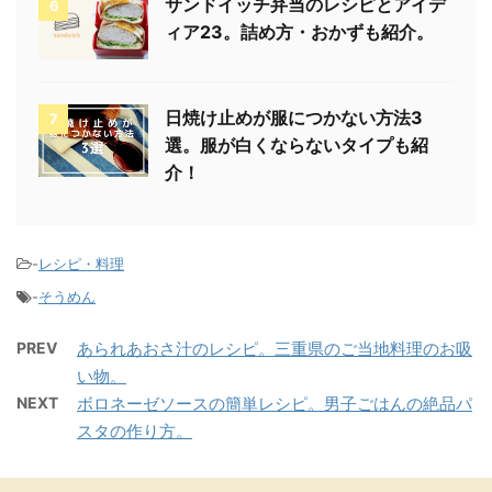
サンドイッチ弁当のレシピとアイデ
6
ィア23。詰め方・おかずも紹介。
日焼け止めが服につかない方法3
7
選。服が白くならないタイプも紹
介！
-
レシピ・料理
-
そうめん
PREV
あられあおさ汁のレシピ。三重県のご当地料理のお吸
い物。
NEXT
ボロネーゼソースの簡単レシピ。男子ごはんの絶品パ
スタの作り方。