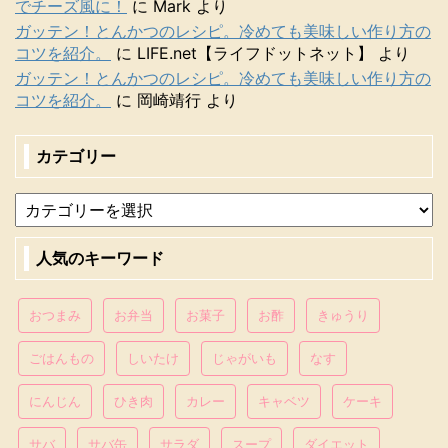
でチーズ風に！
に
Mark
より
ガッテン！とんかつのレシピ。冷めても美味しい作り方の
コツを紹介。
に
LIFE.net【ライフドットネット】
より
ガッテン！とんかつのレシピ。冷めても美味しい作り方の
コツを紹介。
に
岡崎靖行
より
カテゴリー
人気のキーワード
おつまみ
お弁当
お菓子
お酢
きゅうり
ごはんもの
しいたけ
じゃがいも
なす
にんじん
ひき肉
カレー
キャベツ
ケーキ
サバ
サバ缶
サラダ
スープ
ダイエット