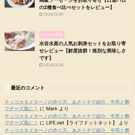
の2種食べ比べセットをレビュー】
2024/3/30
おすすめ商品
水谷水産の人気お刺身セットをお取り寄
せレビュー【鮮度抜群！格別な美味しさ
です】
2024/3/28
最近のコメント
チッコカタメターノの作り方。あさイチで紹介、牛乳と酢
でチーズ風に！
に
Mark
より
チッコカタメターノの作り方。あさイチで紹介、牛乳と酢
でチーズ風に！
に
LIFE.net【ライフドットネット】
より
チッコカタメターノの作り方。あさイチで紹介、牛乳と酢