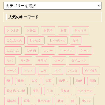
人気のキーワード
おつまみ
お弁当
お菓子
お酢
きゅうり
ごはんもの
しいたけ
じゃがいも
なす
にんじん
ひき肉
カレー
キャベツ
ケーキ
サバ
サバ缶
サラダ
スープ
ダイエット
チーズ
トマト
ニラ
ネギ
パスタ
作り置き
卵
味噌
大根
大葉
梅干し
海老
漬物
炊き込みご飯
牛乳
牛肉
玉ねぎ
生クリーム
調味料
豆腐
豚バラ肉
豚肉
鍋
食パン