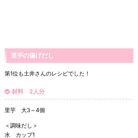
里芋の揚げだし
第1位も土井さんのレシピでした！
材料 2人分
里芋 大3～4個
＜調味だし＞
水 カップ1