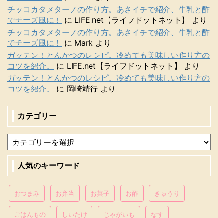
チッコカタメターノの作り方。あさイチで紹介、牛乳と酢
でチーズ風に！
に
LIFE.net【ライフドットネット】
より
チッコカタメターノの作り方。あさイチで紹介、牛乳と酢
でチーズ風に！
に
Mark
より
ガッテン！とんかつのレシピ。冷めても美味しい作り方の
コツを紹介。
に
LIFE.net【ライフドットネット】
より
ガッテン！とんかつのレシピ。冷めても美味しい作り方の
コツを紹介。
に
岡崎靖行
より
カテゴリー
人気のキーワード
おつまみ
お弁当
お菓子
お酢
きゅうり
ごはんもの
しいたけ
じゃがいも
なす