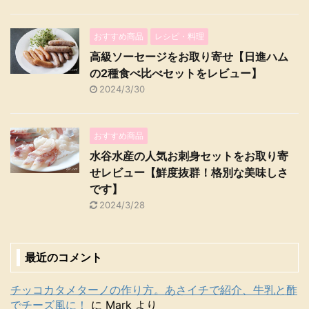
おすすめ商品
レシピ・料理
高級ソーセージをお取り寄せ【日進ハム
の2種食べ比べセットをレビュー】
2024/3/30
おすすめ商品
水谷水産の人気お刺身セットをお取り寄
せレビュー【鮮度抜群！格別な美味しさ
です】
2024/3/28
最近のコメント
チッコカタメターノの作り方。あさイチで紹介、牛乳と酢
でチーズ風に！
に
Mark
より