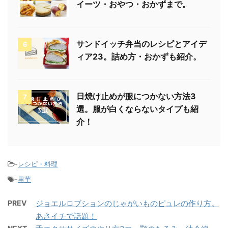
イーツ・おやつ・おかずまで。
サンドイッチ弁当のレシピとアイデ
6
ィア23。詰め方・おかずも紹介。
日焼け止めが服につかない方法3
7
選。服が白くならないタイプも紹
介！
-
レシピ・料理
-
里芋
PREV
ジョエルロブションのじゃがいものピュレの作り方。
あさイチで話題！