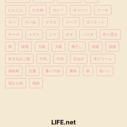
にんじん
ひき肉
カレー
キャベツ
ケーキ
サバ
サバ缶
サラダ
スープ
ダイエット
チーズ
トマト
ニラ
ネギ
パスタ
作り置き
卵
味噌
大根
大葉
梅干し
海老
漬物
炊き込みご飯
牛乳
牛肉
玉ねぎ
生クリーム
調味料
豆腐
豚バラ肉
豚肉
鍋
食パン
鶏もも肉
鶏肉
LIFE.net