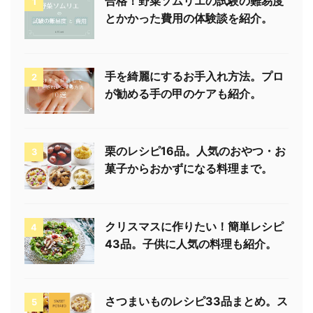
合格！野菜ソムリエの試験の難易度
1
とかかった費用の体験談を紹介。
手を綺麗にするお手入れ方法。プロ
2
が勧める手の甲のケアも紹介。
栗のレシピ16品。人気のおやつ・お
3
菓子からおかずになる料理まで。
クリスマスに作りたい！簡単レシピ
4
43品。子供に人気の料理も紹介。
さつまいものレシピ33品まとめ。ス
5