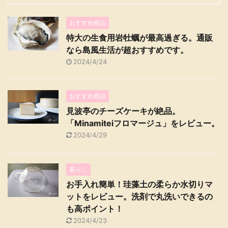
おすすめ商品
特大の生食用岩牡蠣が最高過ぎる。通販
なら島風生活が超おすすめです。
2024/4/24
おすすめ商品
見波亭のチーズケーキが絶品。
「Minamiteiフロマージュ」をレビュー。
2024/4/29
暮らし
お手入れ簡単！珪藻土の柔らか水切りマ
ットをレビュー。洗剤で丸洗いできるの
も高ポイント！
2024/4/23