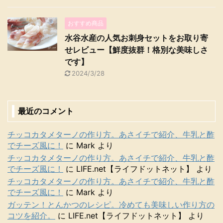
おすすめ商品
水谷水産の人気お刺身セットをお取り寄
せレビュー【鮮度抜群！格別な美味しさ
です】
2024/3/28
最近のコメント
チッコカタメターノの作り方。あさイチで紹介、牛乳と酢
でチーズ風に！
に
Mark
より
チッコカタメターノの作り方。あさイチで紹介、牛乳と酢
でチーズ風に！
に
LIFE.net【ライフドットネット】
より
チッコカタメターノの作り方。あさイチで紹介、牛乳と酢
でチーズ風に！
に
Mark
より
ガッテン！とんかつのレシピ。冷めても美味しい作り方の
コツを紹介。
に
LIFE.net【ライフドットネット】
より