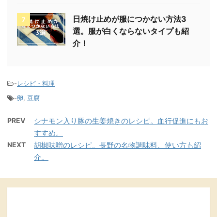
日焼け止めが服につかない方法3
7
選。服が白くならないタイプも紹
介！
-
レシピ・料理
-
卵
,
豆腐
PREV
シナモン入り豚の生姜焼きのレシピ。血行促進にもお
すすめ。
NEXT
胡椒味噌のレシピ。長野の名物調味料、使い方も紹
介。