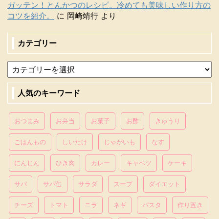
ガッテン！とんかつのレシピ。冷めても美味しい作り方の
コツを紹介。
に
岡崎靖行
より
カテゴリー
人気のキーワード
おつまみ
お弁当
お菓子
お酢
きゅうり
ごはんもの
しいたけ
じゃがいも
なす
にんじん
ひき肉
カレー
キャベツ
ケーキ
サバ
サバ缶
サラダ
スープ
ダイエット
チーズ
トマト
ニラ
ネギ
パスタ
作り置き