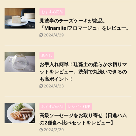
おすすめ商品
見波亭のチーズケーキが絶品。
「Minamiteiフロマージュ」をレビュー。
2024/4/29
暮らし
お手入れ簡単！珪藻土の柔らか水切りマ
ットをレビュー。洗剤で丸洗いできるの
も高ポイント！
2024/4/23
おすすめ商品
レシピ・料理
高級ソーセージをお取り寄せ【日進ハム
の2種食べ比べセットをレビュー】
2024/3/30