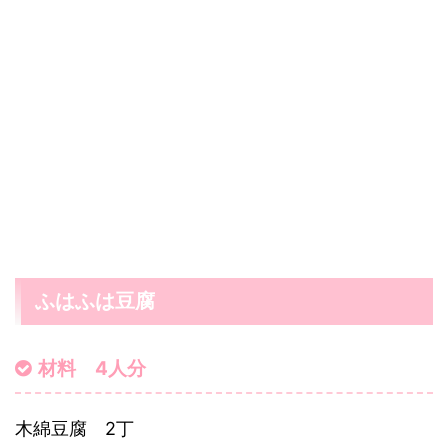
ふはふは豆腐
材料 4人分
木綿豆腐 2丁