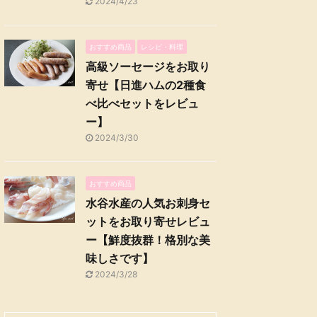
2024/4/23
おすすめ商品
レシピ・料理
高級ソーセージをお取り
寄せ【日進ハムの2種食
べ比べセットをレビュ
ー】
2024/3/30
おすすめ商品
水谷水産の人気お刺身セ
ットをお取り寄せレビュ
ー【鮮度抜群！格別な美
味しさです】
2024/3/28