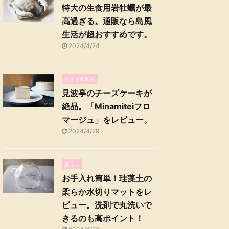
特大の生食用岩牡蠣が最
高過ぎる。通販なら島風
生活が超おすすめです。
2024/4/24
おすすめ商品
見波亭のチーズケーキが
絶品。「Minamiteiフロ
マージュ」をレビュー。
2024/4/29
暮らし
お手入れ簡単！珪藻土の
柔らか水切りマットをレ
ビュー。洗剤で丸洗いで
きるのも高ポイント！