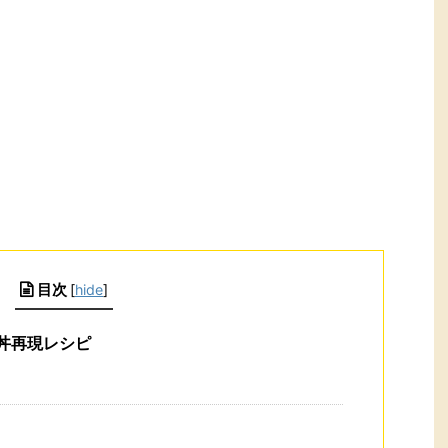
目次
[
hide
]
丼再現レシピ