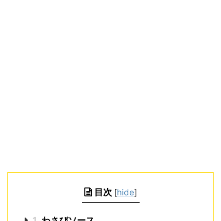
目次
[
hide
]
1
わさびソース