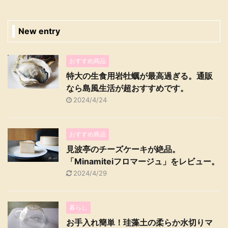
New entry
おすすめ商品
特大の生食用岩牡蠣が最高過ぎる。通販
なら島風生活が超おすすめです。
2024/4/24
おすすめ商品
見波亭のチーズケーキが絶品。
「Minamiteiフロマージュ」をレビュー。
2024/4/29
暮らし
お手入れ簡単！珪藻土の柔らか水切りマ