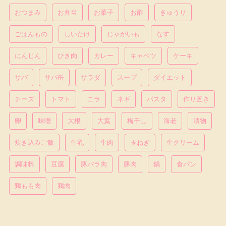
おつまみ
お弁当
お菓子
お酢
きゅうり
ごはんもの
しいたけ
じゃがいも
なす
にんじん
ひき肉
カレー
キャベツ
ケーキ
サバ
サバ缶
サラダ
スープ
ダイエット
チーズ
トマト
ニラ
ネギ
パスタ
作り置き
卵
味噌
大根
大葉
梅干し
海老
漬物
炊き込みご飯
牛乳
牛肉
玉ねぎ
生クリーム
調味料
豆腐
豚バラ肉
豚肉
鍋
食パン
鶏もも肉
鶏肉