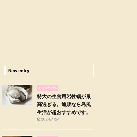
New entry
おすすめ商品
特大の生食用岩牡蠣が最
高過ぎる。通販なら島風
生活が超おすすめです。
2024/4/24