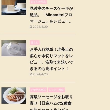
おすすめ商品
見波亭のチーズケーキが
絶品。「Minamiteiフロ
マージュ」をレビュー。
2024/4/29
暮らし
お手入れ簡単！珪藻土の
柔らか水切りマットをレ
ビュー。洗剤で丸洗いで
きるのも高ポイント！
2024/4/23
おすすめ商品
レシピ・料理
高級ソーセージをお取り
寄せ【日進ハムの2種食
べ比べセットをレビュ