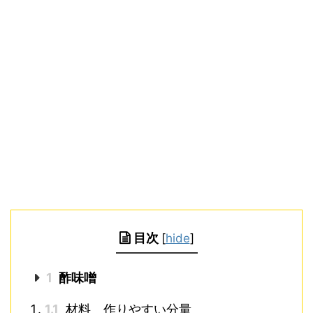
目次
[
hide
]
1
酢味噌
1.1
材料 作りやすい分量