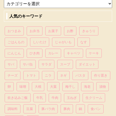
人気のキーワード
おつまみ
お弁当
お菓子
お酢
きゅうり
ごはんもの
しいたけ
じゃがいも
なす
にんじん
ひき肉
カレー
キャベツ
ケーキ
サバ
サバ缶
サラダ
スープ
ダイエット
チーズ
トマト
ニラ
ネギ
パスタ
作り置き
卵
味噌
大根
大葉
梅干し
海老
漬物
炊き込みご飯
牛乳
牛肉
玉ねぎ
生クリーム
調味料
豆腐
豚バラ肉
豚肉
鍋
食パン