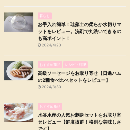
暮らし
お手入れ簡単！珪藻土の柔らか水切りマ
ットをレビュー。洗剤で丸洗いできるの
も高ポイント！
2024/4/23
おすすめ商品
レシピ・料理
高級ソーセージをお取り寄せ【日進ハム
の2種食べ比べセットをレビュー】
2024/3/30
おすすめ商品
水谷水産の人気お刺身セットをお取り寄
せレビュー【鮮度抜群！格別な美味しさ
です】