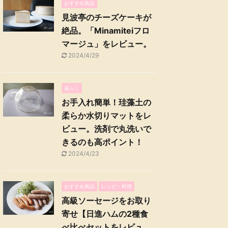
おすすめ商品
見波亭のチーズケーキが
絶品。「Minamiteiフロ
マージュ」をレビュー。
2024/4/29
暮らし
お手入れ簡単！珪藻土の
柔らか水切りマットをレ
ビュー。洗剤で丸洗いで
きるのも高ポイント！
2024/4/23
おすすめ商品
レシピ・料理
高級ソーセージをお取り
寄せ【日進ハムの2種食
べ比べセットをレビュ