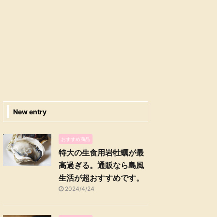
New entry
おすすめ商品
特大の生食用岩牡蠣が最
高過ぎる。通販なら島風
生活が超おすすめです。
2024/4/24