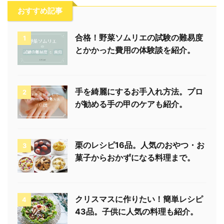
おすすめ記事
合格！野菜ソムリエの試験の難易度
1
とかかった費用の体験談を紹介。
手を綺麗にするお手入れ方法。プロ
2
が勧める手の甲のケアも紹介。
栗のレシピ16品。人気のおやつ・お
3
菓子からおかずになる料理まで。
クリスマスに作りたい！簡単レシピ
4
43品。子供に人気の料理も紹介。