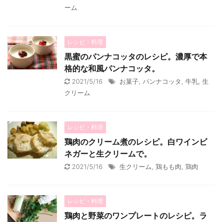
ーム
レシピ・料理
黒蜜のパンナコッタのレシピ。濃厚で本
格的な和風パンナコッタ。
2021/5/16
お菓子
,
パンナコッタ
,
牛乳
,
生
クリーム
レシピ・料理
鶏肉のクリーム煮のレシピ。白ワインビ
ネガーと生クリームで。
2021/5/16
生クリーム
,
鶏もも肉
,
鶏肉
レシピ・料理
鶏肉と野菜のワンプレートのレシピ。ラ