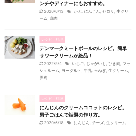
ンチやディナーにもおすすめ。
2020/6/13
かぶ
,
にんじん
,
セロリ
,
生クリ
ーム
,
鶏肉
レシピ・料理
デンマークミートボールのレシピ。簡単
サワークリームが絶品！
2022/5/4
いちご
,
じゃがいも
,
ひき肉
,
マッ
シュルーム
,
ヨーグルト
,
牛乳
,
玉ねぎ
,
生クリーム
,
豚肉
レシピ・料理
にんじんのクリームココットのレシピ。
男子ごはんで話題の作り方。
2020/6/18
にんじん
,
チーズ
,
生クリーム