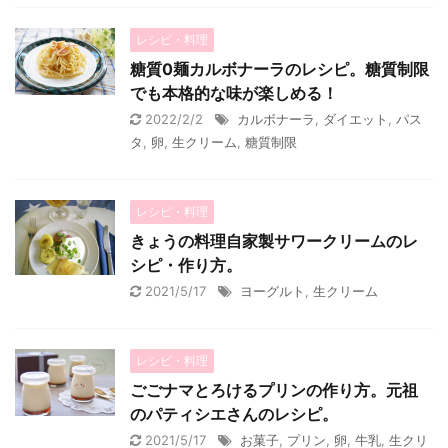
レシピ・料理
糖質0麺カルボナーラのレシピ。糖質制限
でも本格的な味が楽しめる！
2022/2/2
カルボナーラ
,
ダイエット
,
パス
タ
,
卵
,
生クリーム
,
糖質制限
レシピ・料理
きょうの料理自家製サワークリームのレ
シピ・作り方。
2021/5/17
ヨーグルト
,
生クリーム
レシピ・料理
ごごナマとろけるプリンの作り方。元祖
のパティシエさんのレシピ。
2021/5/17
お菓子
,
プリン
,
卵
,
牛乳
,
生クリ