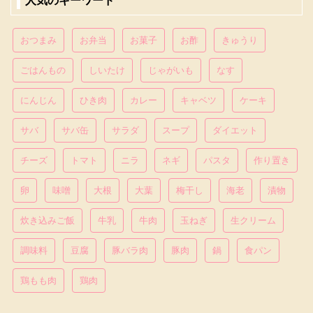
人気のキーワード
おつまみ
お弁当
お菓子
お酢
きゅうり
ごはんもの
しいたけ
じゃがいも
なす
にんじん
ひき肉
カレー
キャベツ
ケーキ
サバ
サバ缶
サラダ
スープ
ダイエット
チーズ
トマト
ニラ
ネギ
パスタ
作り置き
卵
味噌
大根
大葉
梅干し
海老
漬物
炊き込みご飯
牛乳
牛肉
玉ねぎ
生クリーム
調味料
豆腐
豚バラ肉
豚肉
鍋
食パン
鶏もも肉
鶏肉