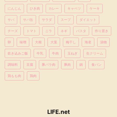
にんじん
ひき肉
カレー
キャベツ
ケーキ
サバ
サバ缶
サラダ
スープ
ダイエット
チーズ
トマト
ニラ
ネギ
パスタ
作り置き
卵
味噌
大根
大葉
梅干し
海老
漬物
炊き込みご飯
牛乳
牛肉
玉ねぎ
生クリーム
調味料
豆腐
豚バラ肉
豚肉
鍋
食パン
鶏もも肉
鶏肉
LIFE.net