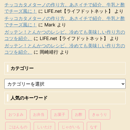
チッコカタメターノの作り方。あさイチで紹介、牛乳と酢
でチーズ風に！
に
LIFE.net【ライフドットネット】
より
チッコカタメターノの作り方。あさイチで紹介、牛乳と酢
でチーズ風に！
に
Mark
より
ガッテン！とんかつのレシピ。冷めても美味しい作り方の
コツを紹介。
に
LIFE.net【ライフドットネット】
より
ガッテン！とんかつのレシピ。冷めても美味しい作り方の
コツを紹介。
に
岡崎靖行
より
カテゴリー
人気のキーワード
おつまみ
お弁当
お菓子
お酢
きゅうり
ごはんもの
しいたけ
じゃがいも
なす