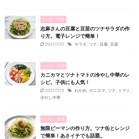
レシピ・料理
志麻さんの豆腐と豆苗のツナサラダの作
り方。電子レンジで簡単！
2021/7/10
サラダ
,
ツナ
,
豆腐
,
豆苗
レシピ・料理
カニカマとツナトマトの冷やし中華のレ
シピ。子供にも人気！
2021/7/13
わかめ
,
カニカマ
,
ツナ
,
トマト
,
冷やし中華
レシピ・料理
無限ピーマンの作り方。ツナ缶とレンジ
で簡単！あさイチでも話題。