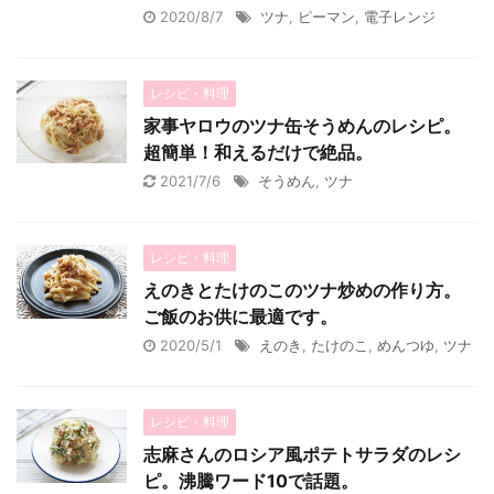
2020/8/7
ツナ
,
ピーマン
,
電子レンジ
レシピ・料理
家事ヤロウのツナ缶そうめんのレシピ。
超簡単！和えるだけで絶品。
2021/7/6
そうめん
,
ツナ
レシピ・料理
えのきとたけのこのツナ炒めの作り方。
ご飯のお供に最適です。
2020/5/1
えのき
,
たけのこ
,
めんつゆ
,
ツナ
レシピ・料理
志麻さんのロシア風ポテトサラダのレシ
ピ。沸騰ワード10で話題。