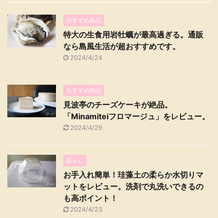
おすすめ商品
特大の生食用岩牡蠣が最高過ぎる。通販
なら島風生活が超おすすめです。
2024/4/24
おすすめ商品
見波亭のチーズケーキが絶品。
「Minamiteiフロマージュ」をレビュー。
2024/4/29
暮らし
お手入れ簡単！珪藻土の柔らか水切りマ
ットをレビュー。洗剤で丸洗いできるの
も高ポイント！
2024/4/23