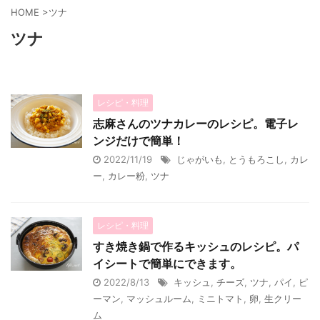
HOME
>
ツナ
ツナ
レシピ・料理
志麻さんのツナカレーのレシピ。電子レ
ンジだけで簡単！
2022/11/19
じゃがいも
,
とうもろこし
,
カレ
ー
,
カレー粉
,
ツナ
レシピ・料理
すき焼き鍋で作るキッシュのレシピ。パ
イシートで簡単にできます。
2022/8/13
キッシュ
,
チーズ
,
ツナ
,
パイ
,
ピ
ーマン
,
マッシュルーム
,
ミニトマト
,
卵
,
生クリー
ム