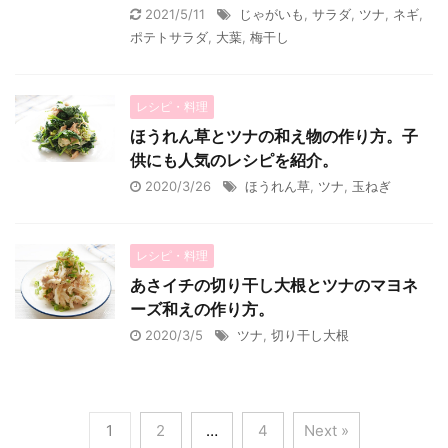
2021/5/11
じゃがいも
,
サラダ
,
ツナ
,
ネギ
,
ポテトサラダ
,
大葉
,
梅干し
レシピ・料理
ほうれん草とツナの和え物の作り方。子
供にも人気のレシピを紹介。
2020/3/26
ほうれん草
,
ツナ
,
玉ねぎ
レシピ・料理
あさイチの切り干し大根とツナのマヨネ
ーズ和えの作り方。
2020/3/5
ツナ
,
切り干し大根
1
2
…
4
Next »