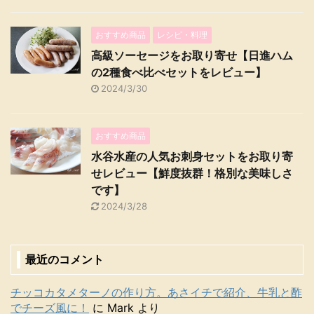
おすすめ商品
レシピ・料理
高級ソーセージをお取り寄せ【日進ハム
の2種食べ比べセットをレビュー】
2024/3/30
おすすめ商品
水谷水産の人気お刺身セットをお取り寄
せレビュー【鮮度抜群！格別な美味しさ
です】
2024/3/28
最近のコメント
チッコカタメターノの作り方。あさイチで紹介、牛乳と酢
でチーズ風に！
に
Mark
より