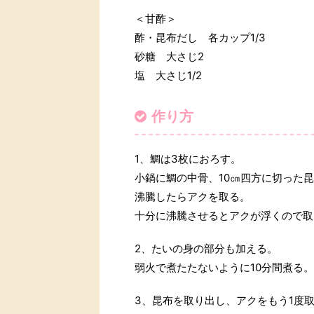
＜甘酢＞
酢・昆布だし 各カップ1/3
砂糖 大さじ2
塩 大さじ1/2
作り方
1、鯛は3枚におろす。
小鍋に鯛の中骨、10㎝四方に切った
沸騰したらアクを取る。
十分に沸騰させるとアクが浮くので取
2、たいの身の部分も加える。
弱火で煮たたないように10分間煮る。
3、昆布を取り出し、アクをもう1度