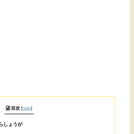
目次
[
hide
]
らしょうが