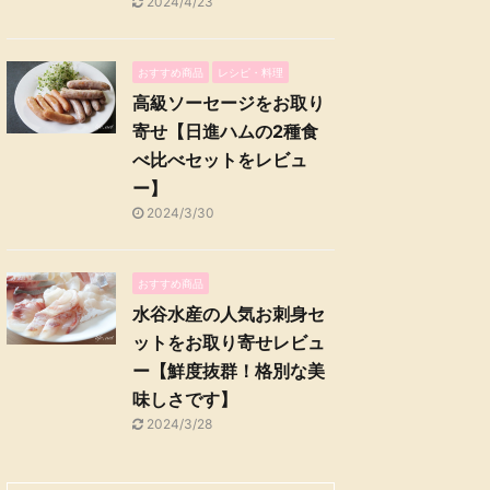
2024/4/23
おすすめ商品
レシピ・料理
高級ソーセージをお取り
寄せ【日進ハムの2種食
べ比べセットをレビュ
ー】
2024/3/30
おすすめ商品
水谷水産の人気お刺身セ
ットをお取り寄せレビュ
ー【鮮度抜群！格別な美
味しさです】
2024/3/28