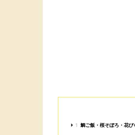
1
鯛ご飯・桜そぼろ・花び