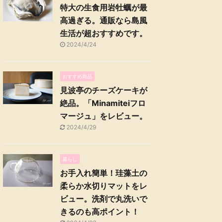
特大の生食用岩牡蠣が最
高過ぎる。通販なら島風
生活が超おすすめです。
2024/4/24
おすすめ商品
見波亭のチーズケーキが
絶品。「Minamiteiフロ
マージュ」をレビュー。
2024/4/29
暮らし
お手入れ簡単！珪藻土の
柔らか水切りマットをレ
ビュー。洗剤で丸洗いで
きるのも高ポイント！