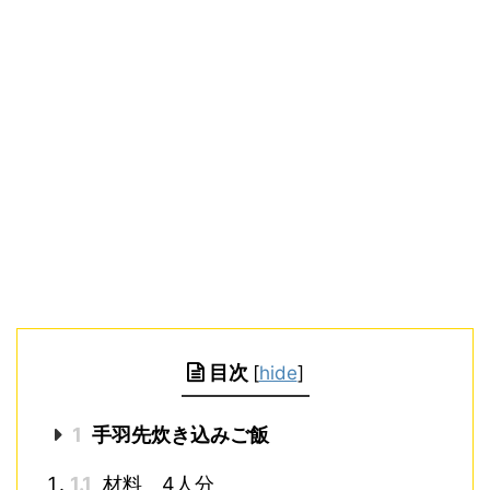
目次
[
hide
]
1
手羽先炊き込みご飯
1.1
材料 4人分