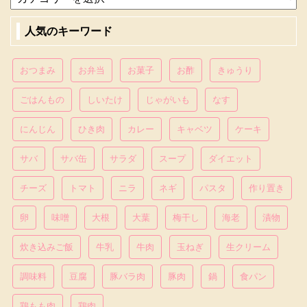
人気のキーワード
おつまみ
お弁当
お菓子
お酢
きゅうり
ごはんもの
しいたけ
じゃがいも
なす
にんじん
ひき肉
カレー
キャベツ
ケーキ
サバ
サバ缶
サラダ
スープ
ダイエット
チーズ
トマト
ニラ
ネギ
パスタ
作り置き
卵
味噌
大根
大葉
梅干し
海老
漬物
炊き込みご飯
牛乳
牛肉
玉ねぎ
生クリーム
調味料
豆腐
豚バラ肉
豚肉
鍋
食パン
鶏もも肉
鶏肉