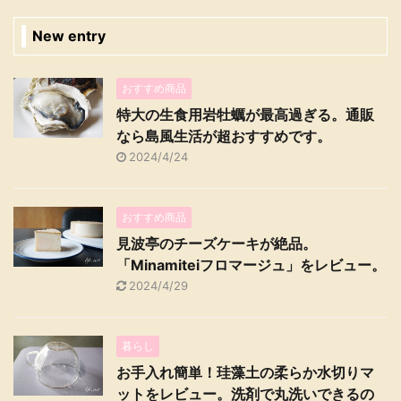
New entry
おすすめ商品
特大の生食用岩牡蠣が最高過ぎる。通販
なら島風生活が超おすすめです。
2024/4/24
おすすめ商品
見波亭のチーズケーキが絶品。
「Minamiteiフロマージュ」をレビュー。
2024/4/29
暮らし
お手入れ簡単！珪藻土の柔らか水切りマ
ットをレビュー。洗剤で丸洗いできるの