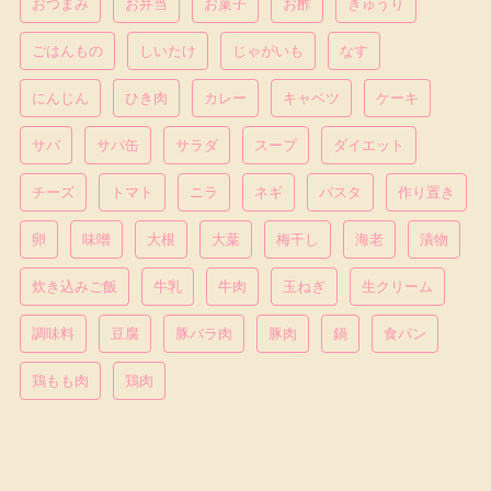
おつまみ
お弁当
お菓子
お酢
きゅうり
ごはんもの
しいたけ
じゃがいも
なす
にんじん
ひき肉
カレー
キャベツ
ケーキ
サバ
サバ缶
サラダ
スープ
ダイエット
チーズ
トマト
ニラ
ネギ
パスタ
作り置き
卵
味噌
大根
大葉
梅干し
海老
漬物
炊き込みご飯
牛乳
牛肉
玉ねぎ
生クリーム
調味料
豆腐
豚バラ肉
豚肉
鍋
食パン
鶏もも肉
鶏肉