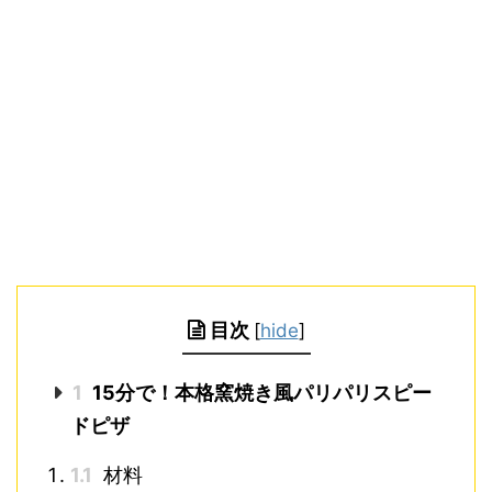
目次
[
hide
]
1
15分で！本格窯焼き風パリパリスピー
ドピザ
1.1
材料