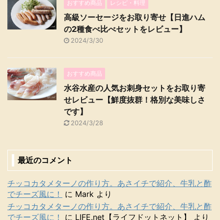
おすすめ商品
レシピ・料理
高級ソーセージをお取り寄せ【日進ハム
の2種食べ比べセットをレビュー】
2024/3/30
おすすめ商品
水谷水産の人気お刺身セットをお取り寄
せレビュー【鮮度抜群！格別な美味しさ
です】
2024/3/28
最近のコメント
チッコカタメターノの作り方。あさイチで紹介、牛乳と酢
でチーズ風に！
に
Mark
より
チッコカタメターノの作り方。あさイチで紹介、牛乳と酢
でチーズ風に！
に
LIFE.net【ライフドットネット】
より