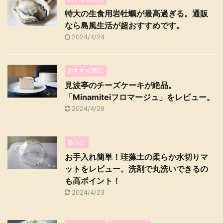
特大の生食用岩牡蠣が最高過ぎる。通販
なら島風生活が超おすすめです。
2024/4/24
おすすめ商品
見波亭のチーズケーキが絶品。
「Minamiteiフロマージュ」をレビュー。
2024/4/29
暮らし
お手入れ簡単！珪藻土の柔らか水切りマ
ットをレビュー。洗剤で丸洗いできるの
も高ポイント！
2024/4/23