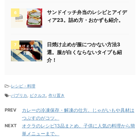
サンドイッチ弁当のレシピとアイデ
6
ィア23。詰め方・おかずも紹介。
日焼け止めが服につかない方法3
7
選。服が白くならないタイプも紹
介！
-
レシピ・料理
-
パプリカ
,
ピクルス
,
作り置き
PREV
カレーの冷凍保存・解凍の仕方。じゃがいもや具材は
つぶすのがコツ。
NEXT
オクラのレシピ13品まとめ。子供に人気の料理から簡
単メニューまで。