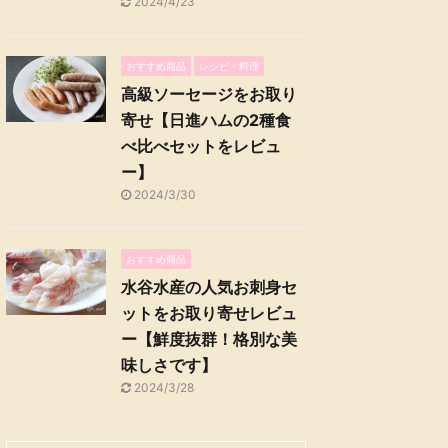
2024/4/23
おすすめ商品
レシピ・料理
高級ソーセージをお取り
寄せ【日進ハムの2種食
べ比べセットをレビュ
ー】
2024/3/30
おすすめ商品
水谷水産の人気お刺身セ
ットをお取り寄せレビュ
ー【鮮度抜群！格別な美
味しさです】
2024/3/28