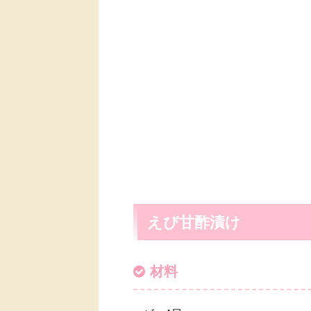
えび甘酢漬け
材料