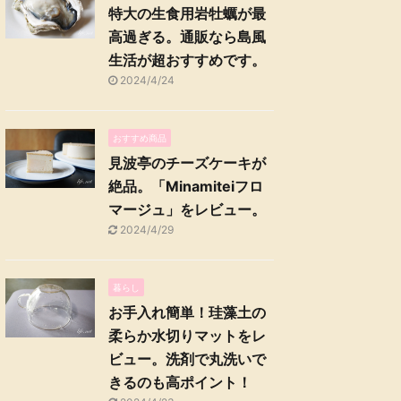
特大の生食用岩牡蠣が最
高過ぎる。通販なら島風
生活が超おすすめです。
2024/4/24
おすすめ商品
見波亭のチーズケーキが
絶品。「Minamiteiフロ
マージュ」をレビュー。
2024/4/29
暮らし
お手入れ簡単！珪藻土の
柔らか水切りマットをレ
ビュー。洗剤で丸洗いで
きるのも高ポイント！