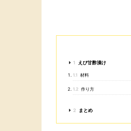
1
えび甘酢漬け
1.1
材料
1.2
作り方
2
まとめ